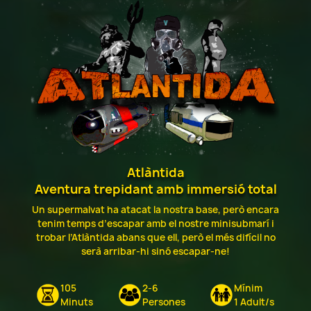
Atlàntida
Aventura trepidant amb immersió total
Un supermalvat ha atacat la nostra base, però encara
tenim temps d’escapar amb el nostre minisubmarí i
trobar l’Atlàntida abans que ell, però el més difícil no
serà arribar-hi sinó escapar-ne!
105
2-6
Mínim
Minuts
Persones
1 Adult/s