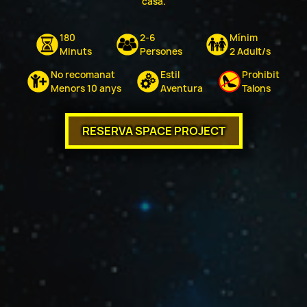
casa.
180
2-6
Mínim
Minuts
Persones
2 Adult/s
No recomanat
Estil
Prohibit
Menors 10 anys
Aventura
Talons
RESERVA SPACE PROJECT