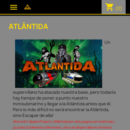
shopping_cart

(0)
ATLÁNTIDA
Un
supervillano ha atacado nuestra base, pero todavía
hay tiempo de poner a punto nuestro
minisubmarino y llegar a la Atlántida antes que él.
Pero lo más difícil no será encontrar la Atlántida,
sino Escapar de ella!
Atención! Space Project y Atlántida son dos juegos con histórias y
puzzles totalmente diferentes , pero se desarrollan en el mismo