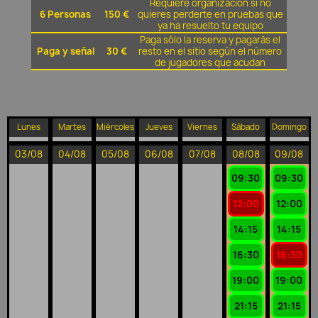
Requiere organización si no
6 Personas
150 €
quieres perderte en pruebas que
ya ha resuelto tu equipo
Paga sólo la reserva y pagarás el
Paga y señal
30 €
resto en el sitio según el número
de jugadores que acudan
Lunes
Martes
Miércoles
Jueves
Viernes
Sábado
Domingo
03/08
04/08
05/08
06/08
07/08
08/08
09/08
09:30
09:30
12:00
12:00
14:15
14:15
16:30
16:30
19:00
19:00
21:15
21:15