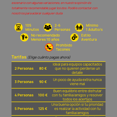
escenario con algunas variaciones, en nuestra opinión és
totalmente recomendable jugar los dos. Podéis contactar con
nosotros para aclarar cualquier duda
105
2-6
Mínimo
Minutos
Personas
1 Adulto/s
No recomendado
Estilo
Menores 10 años
Aventura
Prohibido
Tacones
Tarifas
(Elige cuánto pagas ahora)
Ideal para equipos capacitados
2 Personas
80 €
que no quieren perderse un
detalle
Un poco de ayuda extra nunca
3 Personas
90 €
viene mal
Buen equilibrio entre disfrutar
4 Personas
100 €
con tu família/amigos y resolver
todos los acertijos
Una buena opción si tu prioridad
5 Personas
125 €
es realizar la actividad con tu
família/amigos