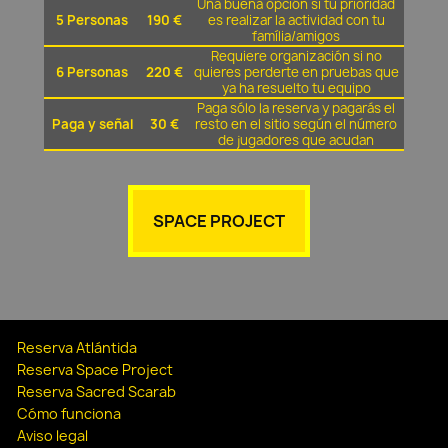
Una buena opción si tu prioridad
5 Personas
190 €
es realizar la actividad con tu
família/amigos
Requiere organización si no
6 Personas
220 €
quieres perderte en pruebas que
ya ha resuelto tu equipo
Paga sólo la reserva y pagarás el
Paga y señal
30 €
resto en el sitio según el número
de jugadores que acudan
SPACE PROJECT
Reserva Atlántida
Reserva Space Project
Reserva Sacred Scarab
Cómo funciona
Aviso legal