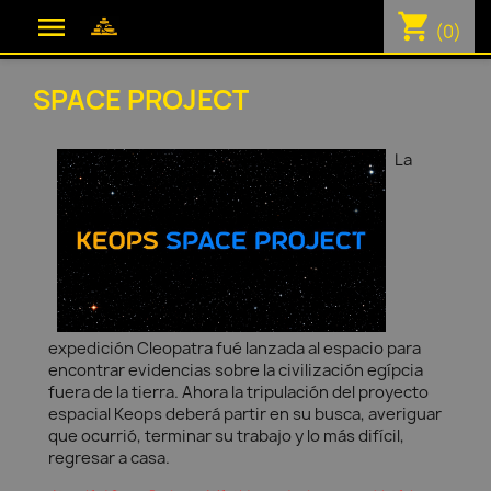
shopping_cart

(0)
SPACE PROJECT
La
expedición Cleopatra fué lanzada al espacio para
encontrar evidencias sobre la civilización egípcia
fuera de la tierra. Ahora la tripulación del proyecto
espacial Keops deberá partir en su busca, averiguar
que ocurrió, terminar su trabajo y lo más difícil,
regresar a casa.