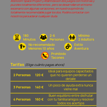
Atención! Space Project y Atlántida son dos juegos con histórias y
puzzles totalmente diferentes , pero se desarrollan en el mismo
escenario con algunas variaciones, en nuestra opinión és
totalmente recomendable jugar los dos. Podéis contactar con
nosotros para aclarar cualquier duda
180
2-6
Mínimo
Minutos
Personas
2 Adulto/s
No recomendado
Estilo
Menores 10 años
Aventura
Prohibido
Tacones
Tarifas
(Elige cuánto pagas ahora)
Ideal para equipos capacitados
2 Personas
120 €
que no quieren perderse un
detalle
Un poco de ayuda extra nunca
3 Personas
140 €
viene mal
Buen equilibrio entre disfrutar
4 Personas
160 €
con tu família/amigos y resolver
todos los acertijos