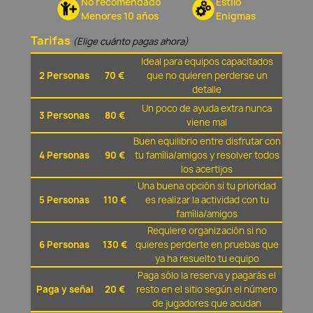
No recomendado
Estilo
Menores 10 años
Enigmas
Tarifas
(Elige cuánto pagas ahora)
Ideal para equipos capacitados
2 Personas
70 €
que no quieren perderse un
detalle
Un poco de ayuda extra nunca
3 Personas
80 €
viene mal
Buen equilibrio entre disfrutar con
4 Personas
90 €
tu família/amigos y resolver todos
los acertijos
Una buena opción si tu prioridad
5 Personas
110 €
es realizar la actividad con tu
família/amigos
Requiere organización si no
6 Personas
130 €
quieres perderte en pruebas que
ya ha resuelto tu equipo
Paga sólo la reserva y pagarás el
Paga y señal
20 €
resto en el sitio según el número
de jugadores que acudan