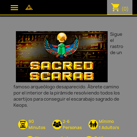
shopping_cart

(0)
Sigue
el
rastro
de un
famoso arqueólogo desaparecido. Ábrete camino
por el interior de la pirámide resolviendo todos los
acertijos para conseguir el escarabajo sagrado de
Keops.
90
2-6
Mínimo
Minutos
Personas
1 Adulto/s