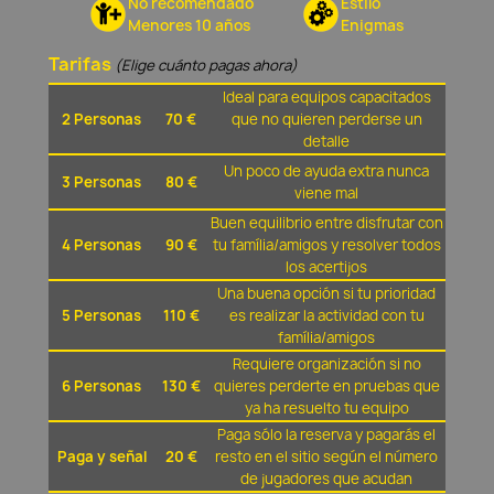
No recomendado
Estilo
Menores 10 años
Enigmas
Tarifas
(Elige cuánto pagas ahora)
Ideal para equipos capacitados
2 Personas
70 €
que no quieren perderse un
detalle
Un poco de ayuda extra nunca
3 Personas
80 €
viene mal
Buen equilibrio entre disfrutar con
4 Personas
90 €
tu família/amigos y resolver todos
los acertijos
Una buena opción si tu prioridad
5 Personas
110 €
es realizar la actividad con tu
família/amigos
Requiere organización si no
6 Personas
130 €
quieres perderte en pruebas que
ya ha resuelto tu equipo
Paga sólo la reserva y pagarás el
Paga y señal
20 €
resto en el sitio según el número
de jugadores que acudan