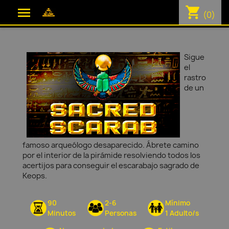
shopping_cart

(0)
Sigue
el
rastro
de un
famoso arqueólogo desaparecido. Ábrete camino
por el interior de la pirámide resolviendo todos los
acertijos para conseguir el escarabajo sagrado de
Keops.
90
2-6
Mínimo
Minutos
Personas
1 Adulto/s