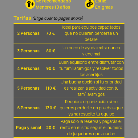
No recomendado
Estilo
Menores 10 años
Enigmas
Tarifas
(Elige cuánto pagas ahora)
Ideal para equipos capacitados
2 Personas
70 €
que no quieren perderse un
detalle
Un poco de ayuda extra nunca
3 Personas
80 €
viene mal
Buen equilibrio entre disfrutar con
4 Personas
90 €
tu família/amigos y resolver todos
los acertijos
Una buena opción si tu prioridad
5 Personas
110 €
es realizar la actividad con tu
família/amigos
Requiere organización si no
6 Personas
130 €
quieres perderte en pruebas que
ya ha resuelto tu equipo
Paga sólo la reserva y pagarás el
Paga y señal
20 €
resto en el sitio según el número
de jugadores que acudan