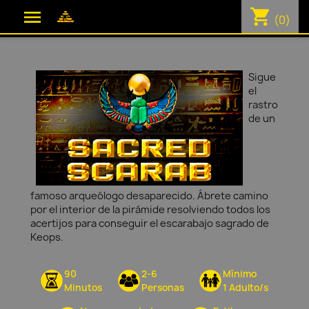
shopping_cart

(0)
Sigue
el
rastro
de un
famoso arqueólogo desaparecido. Ábrete camino
por el interior de la pirámide resolviendo todos los
acertijos para conseguir el escarabajo sagrado de
Keops.
90
2-6
Mínimo
Minutos
Personas
1 Adulto/s