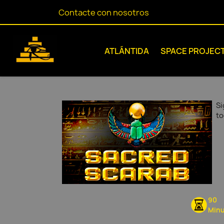
Contacte con nosotros
ATLÁNTIDA
SPACE PROJEC
Si
to
90
Minu