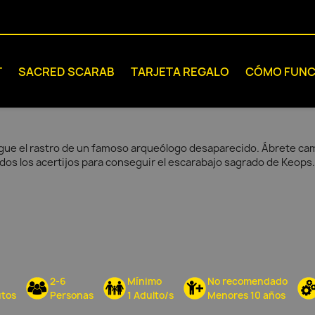
T
SACRED SCARAB
TARJETA REGALO
CÓMO FUNC
gue el rastro de un famoso arqueólogo desaparecido. Ábrete cami
dos los acertijos para conseguir el escarabajo sagrado de Keops.
2-6
Mínimo
No recomendado
tos
Personas
1 Adulto/s
Menores 10 años