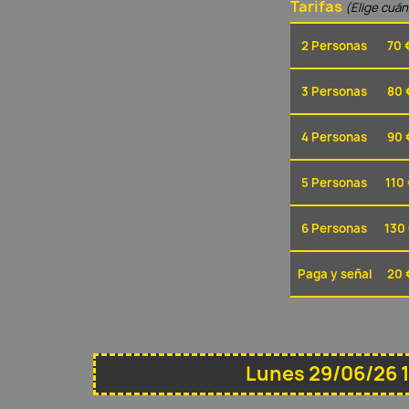
Tarifas
(Elige cuá
2 Personas
70 
3 Personas
80 
4 Personas
90 
5 Personas
110 
6 Personas
130
Paga y señal
20 
Lunes 29/06/26 1