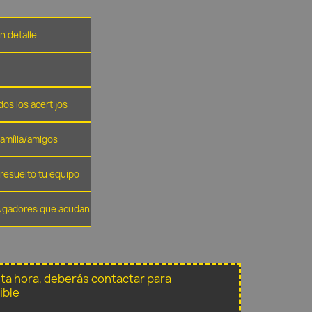
n detalle
dos los acertijos
família/amigos
resuelto tu equipo
 jugadores que acudan
sta hora, deberás contactar para
ible