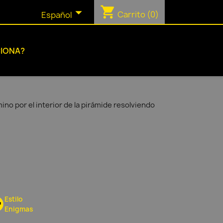
shopping_cart

Carrito
(0)
Español
IONA?
no por el interior de la pirámide resolviendo
Estilo
Enigmas