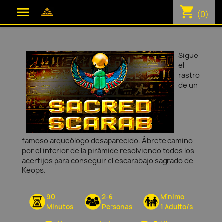
shopping_cart

(0)
Sigue
el
rastro
de un
famoso arqueólogo desaparecido. Ábrete camino
por el interior de la pirámide resolviendo todos los
acertijos para conseguir el escarabajo sagrado de
Keops.
90
2-6
Mínimo
Minutos
Personas
1 Adulto/s