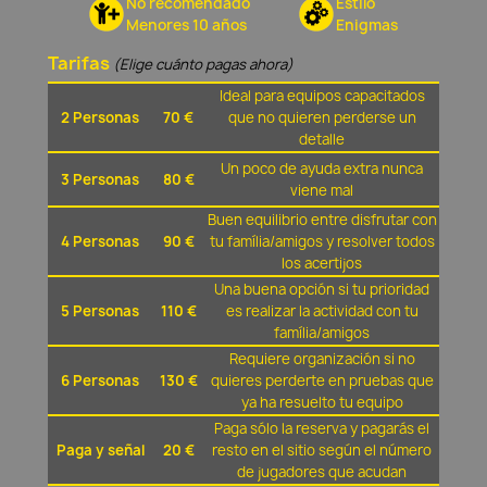
No recomendado
Estilo
Menores 10 años
Enigmas
Tarifas
(Elige cuánto pagas ahora)
Ideal para equipos capacitados
2 Personas
70 €
que no quieren perderse un
detalle
Un poco de ayuda extra nunca
3 Personas
80 €
viene mal
Buen equilibrio entre disfrutar con
4 Personas
90 €
tu família/amigos y resolver todos
los acertijos
Una buena opción si tu prioridad
5 Personas
110 €
es realizar la actividad con tu
família/amigos
Requiere organización si no
6 Personas
130 €
quieres perderte en pruebas que
ya ha resuelto tu equipo
Paga sólo la reserva y pagarás el
Paga y señal
20 €
resto en el sitio según el número
de jugadores que acudan