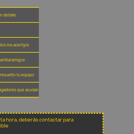
n detalle
dos los acertijos
família/amigos
resuelto tu equipo
 jugadores que acudan
sta hora, deberás contactar para
ible