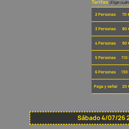
Tarifas
(Elige cuá
2 Personas
70 
3 Personas
80 
4 Personas
90 
5 Personas
110 
6 Personas
130
Paga y señal
20 
Sábado 4/07/26 2