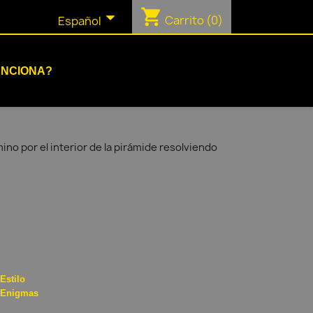
shopping_cart

Carrito
(0)
Español
UNCIONA?
no por el interior de la pirámide resolviendo
Estilo
Enigmas