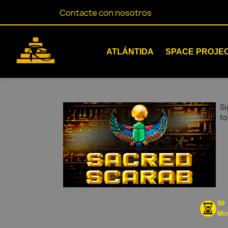
Contacte con nosotros
ATLÁNTIDA
SPACE PROJE
Si
to
90
Mi