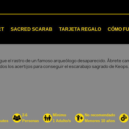
CT
SACRED SCARAB
TARJETA REGALO
CÓMO F
gue el rastro de un famoso arqueólogo desaparecido. Ábrete cami
dos los acertijos para conseguir el escarabajo sagrado de Keops.
2-6
Mínimo
No recomendado
nutos
Personas
1 Adulto/s
Menores 10 años