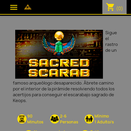
shopping_cart

(0)
Sigue
el
rastro
de un
famoso arqueólogo desaparecido. Ábrete camino
por el interior de la pirámide resolviendo todos los
acertijos para conseguir el escarabajo sagrado de
Keops.
90
2-6
Mínimo
Minutos
Personas
1 Adulto/s