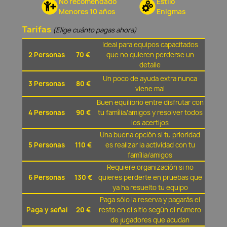
No recomendado
Estilo
Menores 10 años
Enigmas
Tarifas
(Elige cuánto pagas ahora)
Ideal para equipos capacitados
2 Personas
70 €
que no quieren perderse un
detalle
Un poco de ayuda extra nunca
3 Personas
80 €
viene mal
Buen equilibrio entre disfrutar con
4 Personas
90 €
tu família/amigos y resolver todos
los acertijos
Una buena opción si tu prioridad
5 Personas
110 €
es realizar la actividad con tu
família/amigos
Requiere organización si no
6 Personas
130 €
quieres perderte en pruebas que
ya ha resuelto tu equipo
Paga sólo la reserva y pagarás el
Paga y señal
20 €
resto en el sitio según el número
de jugadores que acudan