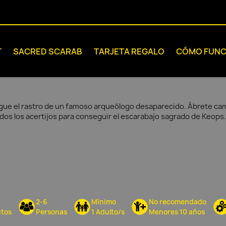
T
SACRED SCARAB
TARJETA REGALO
CÓMO FUNC
gue el rastro de un famoso arqueólogo desaparecido. Ábrete cami
dos los acertijos para conseguir el escarabajo sagrado de Keops.
2-6
Mínimo
No recomendado
tos
Personas
1 Adulto/s
Menores 10 años