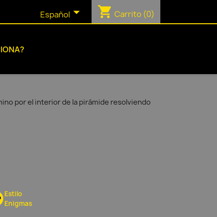
shopping_cart

Carrito
(0)
Español
IONA?
no por el interior de la pirámide resolviendo
Estilo
Enigmas