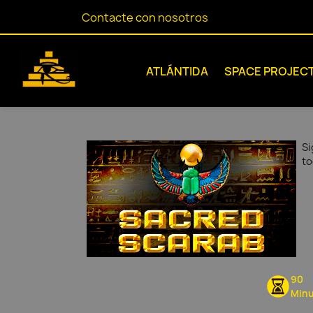
Contacte con nosotros
ATLÁNTIDA
SPACE PROJEC
Si
to
90
Minu