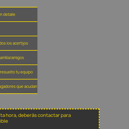
n detalle
dos los acertijos
família/amigos
resuelto tu equipo
 jugadores que acudan
sta hora, deberás contactar para
ible