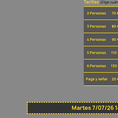
Tarifas
(Elige cuá
2 Personas
70 
3 Personas
80 
4 Personas
90 
5 Personas
110 
6 Personas
130
Paga y señal
20 
Martes 7/07/26 1