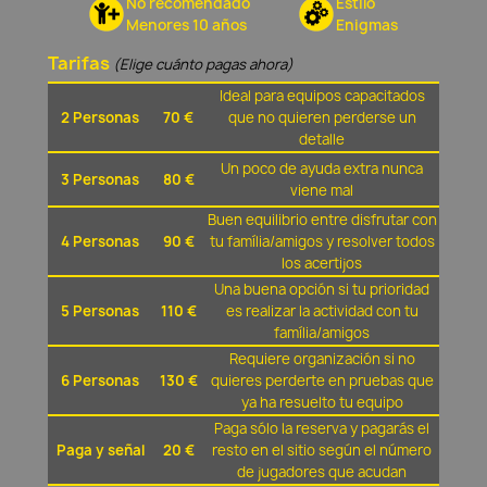
No recomendado
Estilo
Menores 10 años
Enigmas
Tarifas
(Elige cuánto pagas ahora)
Ideal para equipos capacitados
2 Personas
70 €
que no quieren perderse un
detalle
Un poco de ayuda extra nunca
3 Personas
80 €
viene mal
Buen equilibrio entre disfrutar con
4 Personas
90 €
tu família/amigos y resolver todos
los acertijos
Una buena opción si tu prioridad
5 Personas
110 €
es realizar la actividad con tu
família/amigos
Requiere organización si no
6 Personas
130 €
quieres perderte en pruebas que
ya ha resuelto tu equipo
Paga sólo la reserva y pagarás el
Paga y señal
20 €
resto en el sitio según el número
de jugadores que acudan