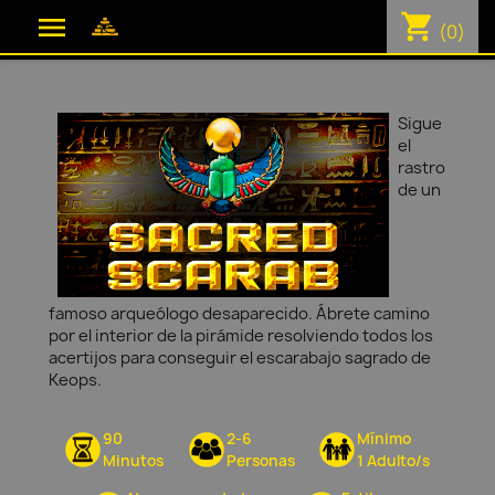
shopping_cart

(0)
Sigue
el
rastro
de un
famoso arqueólogo desaparecido. Ábrete camino
por el interior de la pirámide resolviendo todos los
acertijos para conseguir el escarabajo sagrado de
Keops.
90
2-6
Mínimo
Minutos
Personas
1 Adulto/s