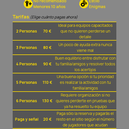
No recomendado
Estilo
Menores 10 años
Enigmas
Tarifas
(Elige cuánto pagas ahora)
Ideal para equipos capacitados
2 Personas
70 €
que no quieren perderse un
detalle
Un poco de ayuda extra nunca
3 Personas
80 €
viene mal
Buen equilibrio entre disfrutar con
4 Personas
90 €
tu família/amigos y resolver todos
los acertijos
Una buena opción si tu prioridad
5 Personas
110 €
es realizar la actividad con tu
família/amigos
Requiere organización si no
6 Personas
130 €
quieres perderte en pruebas que
ya ha resuelto tu equipo
Paga sólo la reserva y pagarás el
Paga y señal
20 €
resto en el sitio según el número
de jugadores que acudan