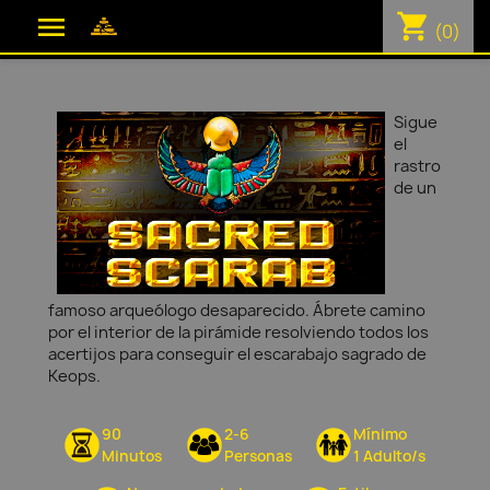
shopping_cart

(0)
Sigue
el
rastro
de un
famoso arqueólogo desaparecido. Ábrete camino
por el interior de la pirámide resolviendo todos los
acertijos para conseguir el escarabajo sagrado de
Keops.
90
2-6
Mínimo
Minutos
Personas
1 Adulto/s