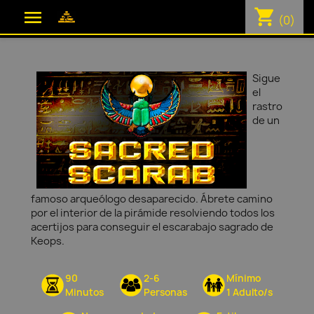
shopping_cart

(0)
Sigue
el
rastro
de un
famoso arqueólogo desaparecido. Ábrete camino
por el interior de la pirámide resolviendo todos los
acertijos para conseguir el escarabajo sagrado de
Keops.
90
2-6
Mínimo
Minutos
Personas
1 Adulto/s