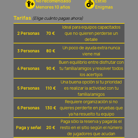
No recomendado
Estilo
Menores 10 años
Enigmas
Tarifas
(Elige cuánto pagas ahora)
Ideal para equipos capacitados
2 Personas
70 €
que no quieren perderse un
detalle
Un poco de ayuda extra nunca
3 Personas
80 €
viene mal
Buen equilibrio entre disfrutar con
4 Personas
90 €
tu família/amigos y resolver todos
los acertijos
Una buena opción si tu prioridad
5 Personas
110 €
es realizar la actividad con tu
família/amigos
Requiere organización si no
6 Personas
130 €
quieres perderte en pruebas que
ya ha resuelto tu equipo
Paga sólo la reserva y pagarás el
Paga y señal
20 €
resto en el sitio según el número
de jugadores que acudan