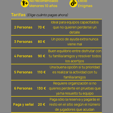
No recomendado
Estilo
Menores 10 años
Enigmas
Tarifas
(Elige cuánto pagas ahora)
Ideal para equipos capacitados
2 Personas
70 €
que no quieren perderse un
detalle
Un poco de ayuda extra nunca
3 Personas
80 €
viene mal
Buen equilibrio entre disfrutar con
4 Personas
90 €
tu família/amigos y resolver todos
los acertijos
Una buena opción si tu prioridad
5 Personas
110 €
es realizar la actividad con tu
família/amigos
Requiere organización si no
6 Personas
130 €
quieres perderte en pruebas que
ya ha resuelto tu equipo
Paga sólo la reserva y pagarás el
Paga y señal
20 €
resto en el sitio según el número
de jugadores que acudan