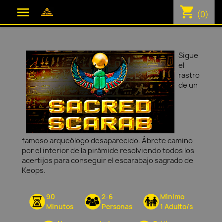
shopping_cart

(0)
Sigue
el
rastro
de un
famoso arqueólogo desaparecido. Ábrete camino
por el interior de la pirámide resolviendo todos los
acertijos para conseguir el escarabajo sagrado de
Keops.
90
2-6
Mínimo
Minutos
Personas
1 Adulto/s