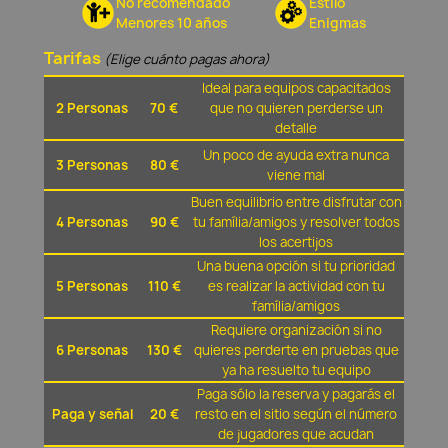
No recomendado
Estilo
Menores 10 años
Enigmas
Tarifas
(Elige cuánto pagas ahora)
Ideal para equipos capacitados
2 Personas
70 €
que no quieren perderse un
detalle
Un poco de ayuda extra nunca
3 Personas
80 €
viene mal
Buen equilibrio entre disfrutar con
4 Personas
90 €
tu família/amigos y resolver todos
los acertijos
Una buena opción si tu prioridad
5 Personas
110 €
es realizar la actividad con tu
família/amigos
Requiere organización si no
6 Personas
130 €
quieres perderte en pruebas que
ya ha resuelto tu equipo
Paga sólo la reserva y pagarás el
Paga y señal
20 €
resto en el sitio según el número
de jugadores que acudan