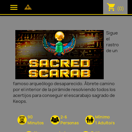
shopping_cart

(0)
Sigue
el
rastro
de un
famoso arqueólogo desaparecido. Ábrete camino
por el interior de la pirámide resolviendo todos los
acertijos para conseguir el escarabajo sagrado de
Keops.
90
2-6
Mínimo
Minutos
Personas
1 Adulto/s