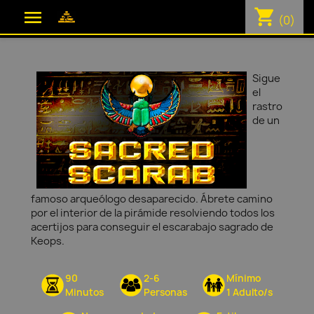
shopping_cart

(0)
Sigue
el
rastro
de un
famoso arqueólogo desaparecido. Ábrete camino
por el interior de la pirámide resolviendo todos los
acertijos para conseguir el escarabajo sagrado de
Keops.
90
2-6
Mínimo
Minutos
Personas
1 Adulto/s