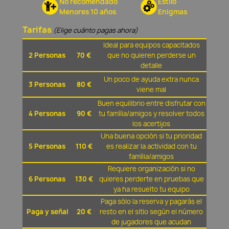
No recomendado
Estilo
Menores 10 años
Enigmas
Tarifas
(Elige cuánto pagas ahora)
Ideal para equipos capacitados
2 Personas
70 €
que no quieren perderse un
detalle
Un poco de ayuda extra nunca
3 Personas
80 €
viene mal
Buen equilibrio entre disfrutar con
4 Personas
90 €
tu família/amigos y resolver todos
los acertijos
Una buena opción si tu prioridad
5 Personas
110 €
es realizar la actividad con tu
família/amigos
Requiere organización si no
6 Personas
130 €
quieres perderte en pruebas que
ya ha resuelto tu equipo
Paga sólo la reserva y pagarás el
Paga y señal
20 €
resto en el sitio según el número
de jugadores que acudan