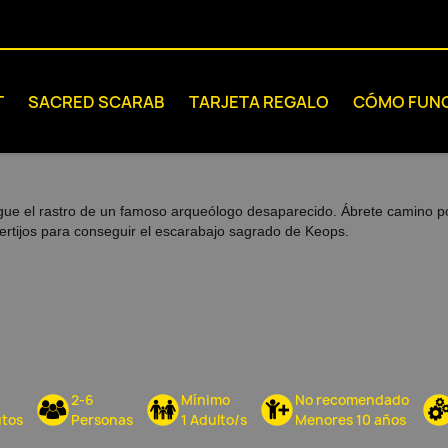
T
SACRED SCARAB
TARJETA REGALO
CÓMO FUN
gue el rastro de un famoso arqueólogo desaparecido. Ábrete camino por 
ertijos para conseguir el escarabajo sagrado de Keops.
2-6
Mínimo
No recomendado
tos
Personas
1 Adulto/s
Menores 10 años