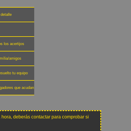
detalle
s los acertijos
amília/amigos
esuelto tu equipo
jugadores que acudan
 hora, deberás contactar para comprobar si