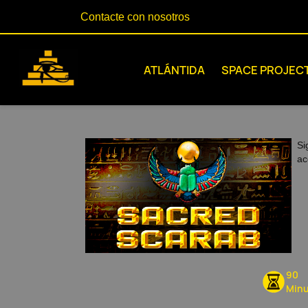
Contacte con nosotros
ATLÁNTIDA
SPACE PROJEC
Si
ac
90
Minu