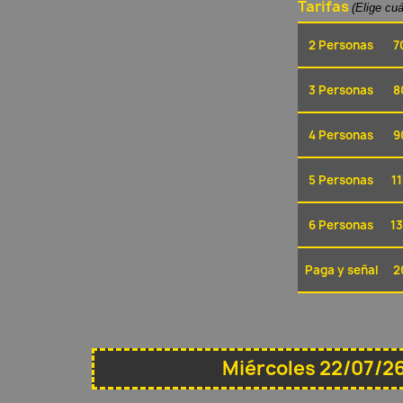
Tarifas
(Elige cu
2 Personas
7
3 Personas
8
4 Personas
9
5 Personas
11
6 Personas
13
Paga y señal
2
Miércoles 22/07/26