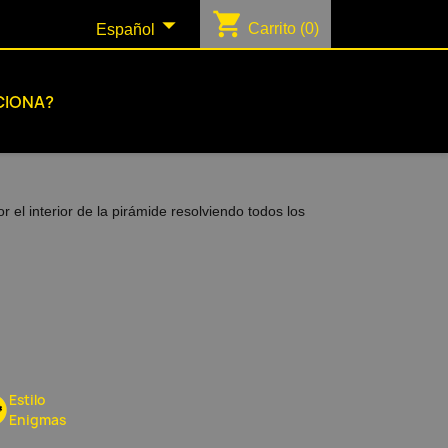
shopping_cart

Carrito
(0)
Español
CIONA?
el interior de la pirámide resolviendo todos los
Estilo
Enigmas