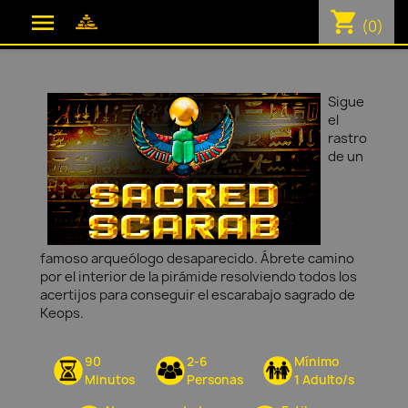
shopping_cart

(0)
Sigue
el
rastro
de un
famoso arqueólogo desaparecido. Ábrete camino
por el interior de la pirámide resolviendo todos los
acertijos para conseguir el escarabajo sagrado de
Keops.
90
2-6
Mínimo
Minutos
Personas
1 Adulto/s