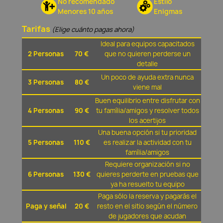
No recomendado
Estilo
Menores 10 años
Enigmas
Tarifas
(Elige cuánto pagas ahora)
Ideal para equipos capacitados
2 Personas
70 €
que no quieren perderse un
detalle
Un poco de ayuda extra nunca
3 Personas
80 €
viene mal
Buen equilibrio entre disfrutar con
4 Personas
90 €
tu família/amigos y resolver todos
los acertijos
Una buena opción si tu prioridad
5 Personas
110 €
es realizar la actividad con tu
família/amigos
Requiere organización si no
6 Personas
130 €
quieres perderte en pruebas que
ya ha resuelto tu equipo
Paga sólo la reserva y pagarás el
Paga y señal
20 €
resto en el sitio según el número
de jugadores que acudan