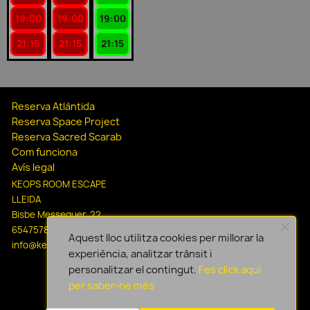
19:00
19:00
19:00
21:15
21:15
21:15
Reserva Atlàntida
Reserva Space Project
Reserva Sacred Scarab
Com funciona
Avís legal
KEOPS ROOM ESCAPE
LLEIDA
Bisbe Messeguer, 22
654757806
Aquest lloc utilitza cookies per millorar la
info@keopsescapelleida.com
experiència, analitzar trànsit i
personalitzar el contingut.
Fes click aquí
per saber-ne més