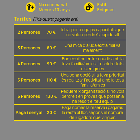
No recomanat
Estil
Menors 10 anys
Enigmes
Tarifes
(Tria quant pagaràs ara)
Ideal per a equips capacitats que
2 Persones
70 €
no volen perdre's cap detall
Una mica d'ajuda extra mai va
3 Persones
80 €
malament
Bon equilibri entre gaudir amb la
4 Persones
90 €
teva familia/amics i resoldre tots
els enigmes
Una bona opció si la teva prioritat
5 Persones
110 €
és realitzar l'activitat amb la teva
familia/amics
Requereix organització si no vols
6 Persones
130 €
perdre't en proves que potser ja
ha resolt el teu equip
Paga nomès la reserva i pagaràs
Paga i senyal
20 €
la resta al lloc segons el nombre
de jugadors que vinguin