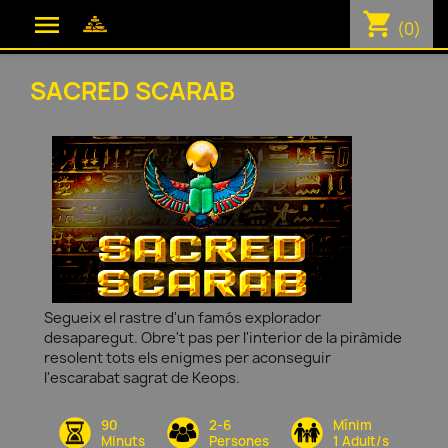
shopping_cart

(0)
SACRED SCARAB
Segueix el rastre d'un famós explorador
desaparegut. Obre't pas per l'interior de la piràmide
resolent tots els enigmes per aconseguir
l'escarabat sagrat de Keops.
90
2-6
Mínim
Minuts
Persones
1 Adult/s