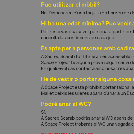
Puc utilitzar el mòbil?
No. Disposareu d'una taquilla on haureu de de
Hi ha una edat mínima? Puc venir
Pot reservar qualsevol persona a partir de 
consulta les condicions de cada joc.
És apte per a persones amb cadira
A Sacred Scarab tot l'itinerari és accessible i 
Space Project te alguna prova i algun canvi d
En qualsevol cas contacta amb nosaltres abans
He de vestir o portar alguna cosa 
A Space Project esta prohibit portar talons, 
Mai et deixis les ulleres abans d'anar a un E
Podré anar al WC?
Sí.
A Sacred Scarab podràs anar al WC abans de c
A Space Project trobaràs el WC una vegada c