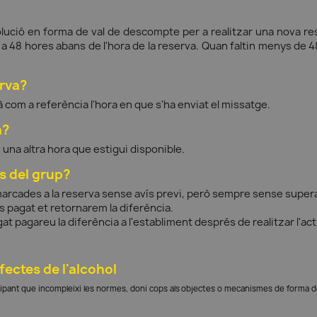
volució en forma de val de descompte per a realitzar una nova res
ns a 48 hores abans de l'hora de la reserva. Quan faltin menys de
erva?
 com a referència l'hora en que s'ha enviat el missatge.
a?
una altra hora que estigui disponible.
s del grup?
arcades a la reserva sense avís previ, però sempre sense super
 pagat et retornarem la diferència.
 pagareu la diferència a l'establiment després de realitzar l'acti
fectes de l'alcohol
cipant que incompleixi les normes, doni cops als objectes o mecanismes de forma delib