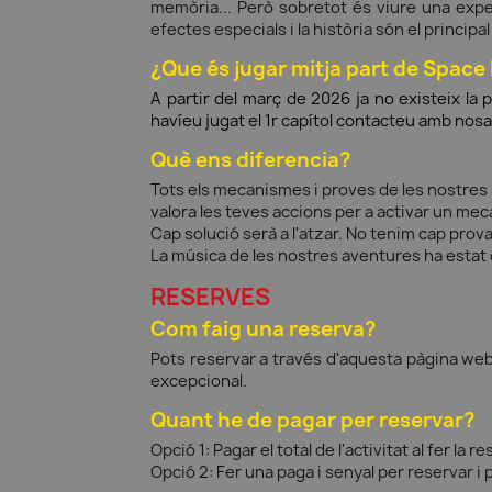
memòria... Però sobretot és viure una expe
efectes especials i la història són el principa
¿Que és jugar mitja part de Space
A partir del març de 2026 ja no existeix la 
havíeu jugat el 1r capítol contacteu amb nos
Què ens diferencia?
Tots els mecanismes i proves de les nostres 
valora les teves accions per a activar un me
Cap solució serà a l'atzar. No tenim cap prova
La música de les nostres aventures ha estat
RESERVES
Com faig una reserva?
Pots reservar a través d'aquesta pàgina web 
excepcional.
Quant he de pagar per reservar?
Opció 1: Pagar el total de l'activitat al fer la re
Opció 2: Fer una paga i senyal per reservar i p