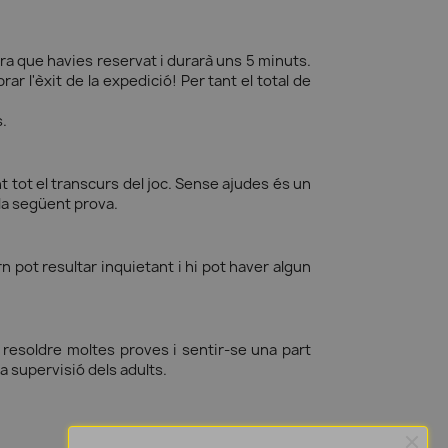
ora que havies reservat i durarà uns 5 minuts.
 l'èxit de la expedició! Per tant el total de
s.
 tot el transcurs del joc. Sense ajudes és un
 la següent prova.
 pot resultar inquietant i hi pot haver algun
resoldre moltes proves i sentir-se una part
a supervisió dels adults.