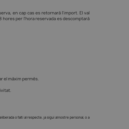
erva, en cap cas es retornarà l'import. El val
 48 hores per l'hora reservada es descomptarà
ar el màxim permès.
vitat.
erada o falti al respecte, ja sigui al nostre personal, o a