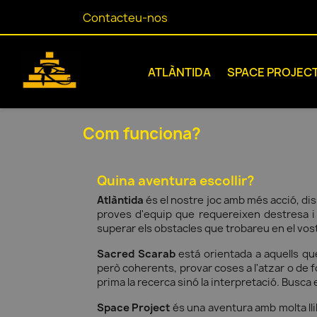
Contacteu-nos
ATLÀNTIDA
SPACE PROJEC
Com funciona?
Quina aventura escollir?
Atlàntida
és el nostre joc amb més acció, d
proves d'equip que requereixen destresa i 
superar els obstacles que trobareu en el vost
Sacred Scarab
está orientada a aquells qu
però coherents, provar coses a l'atzar o de f
prima la recerca sinó la interpretació. Busca 
Space Project
és una aventura amb molta llibe