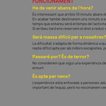
FUNCIONAMENT
He de venir abans de l'hora?
És interessant que arribis 10 minuts abans de
En acabar també destinarem uns minuts a expl
temps que estareu serà el temps de l'activit
Si arribeu tard ens reservem el dret a reduir
Serà massa difícil per a nosaltres?
La dificultat s'adapta de forma dinàmica a q
repte difícil apte per als millors escapistes,
Passaré por? És de terror?
No considerem que sigui una experiència de t
ensurt.
És apte per nens?
L'experiència esta enfocada a persones adu
important de l'equip, però no recomanem venir