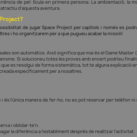
riència de pel·lícula en primera persona. La ambientació, la m
l atractiu d'aquesta aventura.
 Project?
possibilitat de jugar Space Project per capítols i només es podr
altres i ho organitzarem per a que pugueu acabar la missió!
sales son automàtics. Això significa que mai és el Game Master 
canisme. Si solucioneu totes les proves amb encert podríeu finali
 que es resolgui de forma sistemàtica, tot te alguna explicació en
 creada específicament per a nosaltres.
i és l'única manera de fer-ho, no es pot reservar per telèfon ni
serva i oblidar-te'n.
agar la diferència a l'establiment després de realitzar l'activitat.