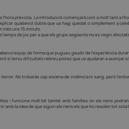
 l'hora prevista. La introducció començarà com a molt tard a l'h
icar qualsevol dubte que us hagi quedat o simplement a celebrar
at més uns 15 minuts.
 el temps de joc per a que els grups següents no es vegin afectat
ualsevol equip de forma que pugueu gaudir de l'experiència durant
 però si teniu dificultats rebreu pistes que us ajudaran a avançar a
error. No trobaràs cap escena de violència ni sang, però l'entorn
ltes i funciona molt bé també amb famílies on els nens podran 
 amb la idea de que siguin els nens els que ho resolen tot sota l