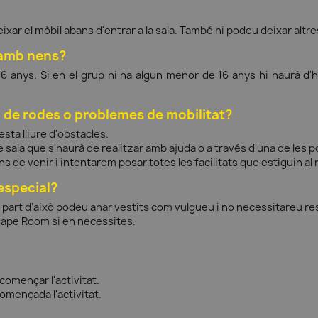
ixar el mòbil abans d'entrar a la sala. També hi podeu deixar alt
 amb nens?
16 anys. Si en el grup hi ha algun menor de 16 anys hi haurà 
 de rodes o problemes de mobilitat?
esta lliure d'obstacles.
e sala que s'haurà de realitzar amb ajuda o a través d'una de les
 de venir i intentarem posar totes les facilitats que estiguin al 
especial?
a part d'això podeu anar vestits com vulgueu i no necessitareu re
scape Room si en necessites.
omençar l'activitat.
omençada l'activitat.