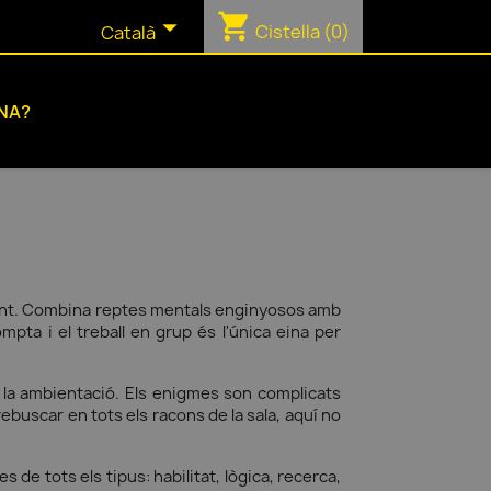
shopping_cart

Cistella
(0)
Català
NA?
iment. Combina reptes mentals enginyosos amb
ta i el treball en grup és l'única eina per
 la ambientació. Els enigmes son complicats
ebuscar en tots els racons de la sala, aquí no
 de tots els tipus: habilitat, lògica, recerca,