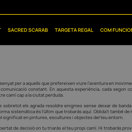
T
SACRED SCARAB
TARGETA REGAL
COM FUNCIO
issenyat per a aquells que prefereixen viure l'aventura en mov
comunicació constant. En aquesta experiència, cada segon comp
re camí cap a la ciutat perduda.
e sobretot els agrada resoldre enigmes sense deixar de banda
orma sistemàtica és l'últim que trobaràs aquí. Oblida't també de r
el significat en pintures, escultures i objectes del teu entorn.
rtat de decisió on tu triaràs el teu propi camí. Hi trobaràs proves