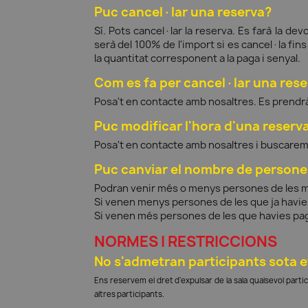
Puc cancel·lar una reserva?
Sí. Pots cancel·lar la reserva. Es farà la de
serà del 100% de l'import si es cancel·la fi
la quantitat corresponent a la paga i senyal.
Com es fa per cancel·lar una res
Posa't en contacte amb nosaltres. Es prendrà
Puc modificar l'hora d'una reserv
Posa't en contacte amb nosaltres i buscarem 
Puc canviar el nombre de persone
Podran venir més o menys persones de les m
Si venen menys persones de les que ja havies
Si venen més persones de les que havies pagat
NORMES I RESTRICCIONS
No s'admetran participants sota e
Ens reservem el dret d'expulsar de la sala qualsevol parti
altres participants.