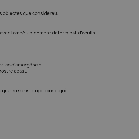
res objectes que considereu.
d'haver també un nombre determinat d'adults,
 portes d'emergència.
nostre abast.
s que no se us proporcioni aquí.