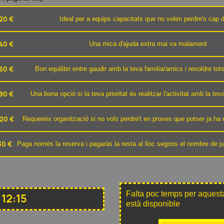
20 €
Ideal per a equips capacitats que no volen perdre's cap d
40 €
Una mica d'ajuda extra mai va malament
60 €
Bon equilibri entre gaudir amb la teva familia/amics i resoldre to
90 €
Una bona opció si la teva prioritat és realitzar l'activitat amb la te
20 €
Requereix organització si no vols perdre't en proves que potser ja ha r
30 €
Paga nomès la reserva i pagaràs la resta al lloc segons el nombre de j
Falta poc temps per aquesta
 12:15
està disponible