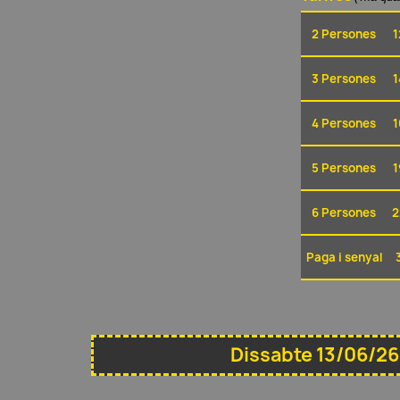
2 Persones
1
3 Persones
1
4 Persones
1
5 Persones
1
6 Persones
2
Paga i senyal
Dissabte 13/06/26