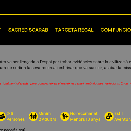
T
SACRED SCARAB
TARGETA REGAL
COM FUNCI
ra va ser llençada a l'espai per trobar evidències sobre la civilització eg
à de sortir a la seva recerca i esbrinar què va succeir, acabar la missió
es totalment diferents, pero comparteixen el mateix escenari, amb algunes variacions. En la n
2-6
Mínim
No recomanat
Estil
Persones
2 Adult/s
Menors 10 anys
Aventur
ant pagaràs ara)