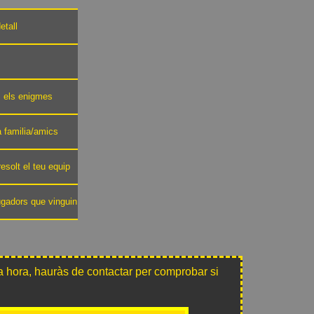
etall
ts els enigmes
va familia/amics
esolt el teu equip
ugadors que vinguin
 hora, hauràs de contactar per comprobar si