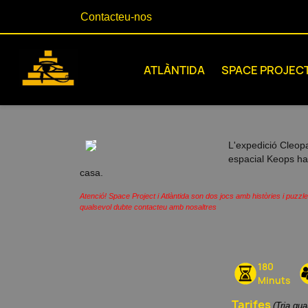
Contacteu-nos
ATLÀNTIDA
SPACE PROJEC
L'expedició Cleopat
espacial Keops haur
casa.
Atenció! Space Project i Atlàntida son dos jocs amb històries i puzzl
qualsevol dubte contacteu amb nosaltres
180
Minuts
Tarifes
(Tria qu