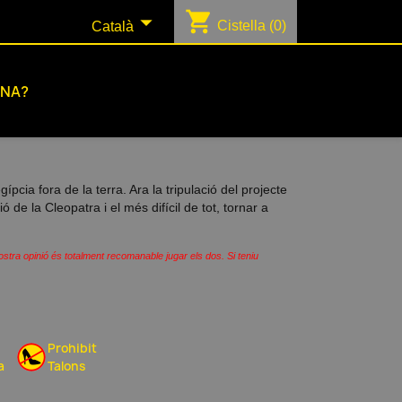
shopping_cart

Cistella
(0)
Català
ONA?
ípcia fora de la terra. Ara la tripulació del projecte
 de la Cleopatra i el més difícil de tot, tornar a
ostra opinió és totalment recomanable jugar els dos. Si teniu
Prohibit
a
Talons