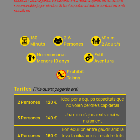
escenari, amb algunes variacions. En la nostra opinió és totalment
recomanable jugar els dos. Si teniu qualsevol dubte contacteu amb
nosaltres
180
2-6
Mínim
Minuts
Persones
2 Adult/s
No recomanat
Estil
Menors 10 anys
Aventura
Prohibit
Talons
Tarifes
(Tria quant pagaràs ara)
Ideal per a equips capacitats que
2 Persones
120 €
no volen perdre's cap detall
Una mica d'ajuda extra mai va
3 Persones
140 €
malament
Bon equilibri entre gaudir amb la
4 Persones
160 €
teva familia/amics i resoldre tots