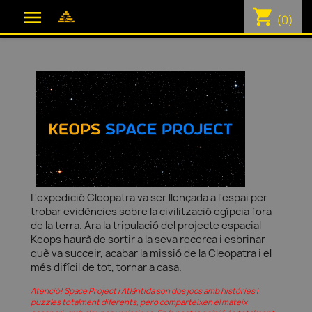
shopping_cart

(0)
L'expedició Cleopatra va ser llençada a l'espai per
trobar evidències sobre la civilització egípcia fora
de la terra. Ara la tripulació del projecte espacial
Keops haurà de sortir a la seva recerca i esbrinar
què va succeir, acabar la missió de la Cleopatra i el
més difícil de tot, tornar a casa.
Atenció! Space Project i Atlàntida son dos jocs amb històries i
puzzles totalment diferents, pero comparteixen el mateix