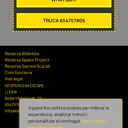
TRUCA 654757806
Reserva Atlàntida
Reserva Space Project
Reserva Sacred Scarab
Com funciona
Avís legal
KEOPS ROOM ESCAPE
LLEIDA
Bisbe Messeguer, 22
654757806
Aquest lloc utilitza cookies per millorar la
info@keopsescapelleida.com
experiència, analitzar trànsit i
personalitzar el contingut.
Fes click aquí
per saber-ne més