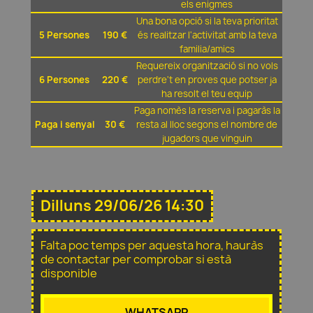
els enigmes
Una bona opció si la teva prioritat
5 Persones
190 €
és realitzar l'activitat amb la teva
familia/amics
Requereix organització si no vols
6 Persones
220 €
perdre't en proves que potser ja
ha resolt el teu equip
Paga nomès la reserva i pagaràs la
Paga i senyal
30 €
resta al lloc segons el nombre de
jugadors que vinguin
Dilluns 29/06/26 14:30
Falta poc temps per aquesta hora, hauràs
de contactar per comprobar si està
disponible
WHATSAPP