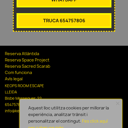
TRUCA 654757806
Reserva Atlàntida
Reserva Space Project
Reserva Sacred Scarab
Com funciona
Avís legal
KEOPS ROOM ESCAPE
LLEIDA
Bisbe Messeguer, 22
654757806
Aquest lloc utilitza cookies per millorar la
info@keopsescapelleida.com
experiència, analitzar trànsit i
personalitzar el contingut.
Fes click aquí
per saber-ne més