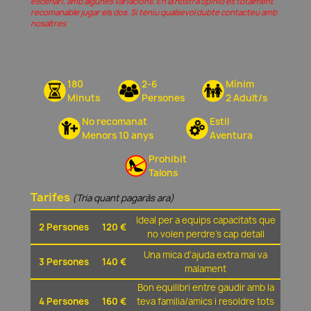
escenari, amb algunes variacions. En la nostra opinió és totalment
recomanable jugar els dos. Si teniu qualsevol dubte contacteu amb
nosaltres
180
2-6
Mínim
Minuts
Persones
2 Adult/s
No recomanat
Estil
Menors 10 anys
Aventura
Prohibit
Talons
Tarifes
(Tria quant pagaràs ara)
Ideal per a equips capacitats que
2 Persones
120 €
no volen perdre's cap detall
Una mica d'ajuda extra mai va
3 Persones
140 €
malament
Bon equilibri entre gaudir amb la
4 Persones
160 €
teva familia/amics i resoldre tots