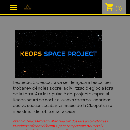
shopping_cart

(0)
L'expedició Cleopatra va ser llençada a l'espai per
trobar evidències sobre la civilització egípcia fora
de la terra. Ara la tripulació del projecte espacial
Keops haurà de sortir a la seva recerca i esbrinar
què va succeir, acabar la missió de la Cleopatra i el
més difícil de tot, tornar a casa.
Atenció! Space Project i Atlàntida son dos jocs amb històries i
puzzles totalment diferents, pero comparteixen el mateix