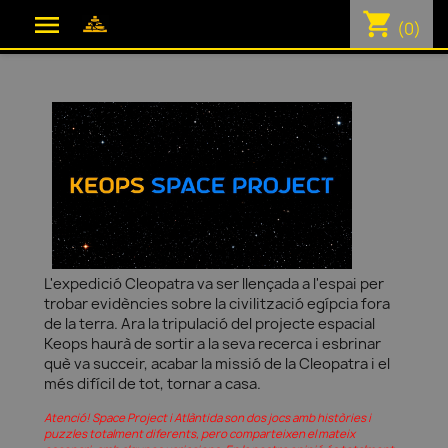
shopping_cart

(0)
L'expedició Cleopatra va ser llençada a l'espai per
trobar evidències sobre la civilització egípcia fora
de la terra. Ara la tripulació del projecte espacial
Keops haurà de sortir a la seva recerca i esbrinar
què va succeir, acabar la missió de la Cleopatra i el
més difícil de tot, tornar a casa.
Atenció! Space Project i Atlàntida son dos jocs amb històries i
puzzles totalment diferents, pero comparteixen el mateix