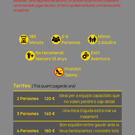
escenari, amb algunes variacions. En la nostra opinió és totalment
recomanable jugar els dos. Si teniu qualsevol dubte contacteu amb
nosaltres
180
2-6
Mínim
Minuts
Persones
2 Adult/s
No recomanat
Estil
Menors 10 anys
Aventura
Prohibit
Talons
Tarifes
(Tria quant pagaràs ara)
Ideal per a equips capacitats que
2 Persones
120 €
no volen perdre's cap detall
Una mica d'ajuda extra mai va
3 Persones
140 €
malament
Bon equilibri entre gaudir amb la
4 Persones
160 €
teva familia/amics i resoldre tots