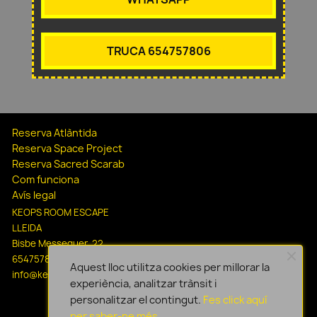
TRUCA 654757806
Reserva Atlàntida
Reserva Space Project
Reserva Sacred Scarab
Com funciona
Avís legal
KEOPS ROOM ESCAPE
LLEIDA
Bisbe Messeguer, 22
654757806
Aquest lloc utilitza cookies per millorar la
info@keopsescapelleida.com
experiència, analitzar trànsit i
personalitzar el contingut.
Fes click aquí
per saber-ne més