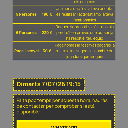
els enigmes
Una bona opció si la teva prioritat
5 Persones
190 €
és realitzar l'activitat amb la teva
familia/amics
Requereix organització si no vols
6 Persones
220 €
perdre't en proves que potser ja
ha resolt el teu equip
Paga nomès la reserva i pagaràs la
Paga i senyal
30 €
resta al lloc segons el nombre de
jugadors que vinguin
Dimarts 7/07/26 19:15
Falta poc temps per aquesta hora, hauràs
de contactar per comprobar si està
disponible
WHATSAPP