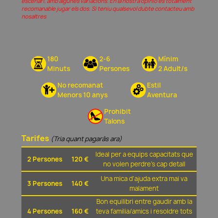
escenari, amb algunes variacions. En la nostra opinió és totalment
recomanable jugar els dos. Si teniu qualsevol dubte contacteu amb
nosaltres
180
2-6
Mínim
Minuts
Persones
2 Adult/s
No recomanat
Estil
Menors 10 anys
Aventura
Prohibit
Talons
Tarifes
(Tria quant pagaràs ara)
Ideal per a equips capacitats que
2 Persones
120 €
no volen perdre's cap detall
Una mica d'ajuda extra mai va
3 Persones
140 €
malament
Bon equilibri entre gaudir amb la
4 Persones
160 €
teva familia/amics i resoldre tots