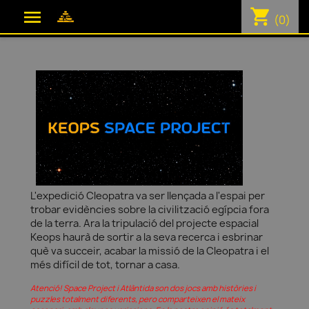
shopping_cart

(0)
L'expedició Cleopatra va ser llençada a l'espai per
trobar evidències sobre la civilització egípcia fora
de la terra. Ara la tripulació del projecte espacial
Keops haurà de sortir a la seva recerca i esbrinar
què va succeir, acabar la missió de la Cleopatra i el
més difícil de tot, tornar a casa.
Atenció! Space Project i Atlàntida son dos jocs amb històries i
puzzles totalment diferents, pero comparteixen el mateix