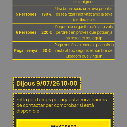
els enigmes
Una bona opció si la teva prioritat
5 Persones
190 €
és realitzar l'activitat amb la teva
familia/amics
Requereix organització si no vols
6 Persones
220 €
perdre't en proves que potser ja
ha resolt el teu equip
Paga nomès la reserva i pagaràs la
Paga i senyal
30 €
resta al lloc segons el nombre de
jugadors que vinguin
Dijous 9/07/26 10:00
Falta poc temps per aquesta hora, hauràs
de contactar per comprobar si està
disponible
WHATSAPP