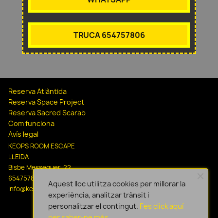
TRUCA 654757806
Reserva Atlàntida
Reserva Space Project
Reserva Sacred Scarab
Com funciona
Avís legal
KEOPS ROOM ESCAPE
LLEIDA
Bisbe Messeguer, 22
654757806
Aquest lloc utilitza cookies per millorar la
info@keopsescapelleida.com
experiència, analitzar trànsit i
personalitzar el contingut.
Fes click aquí
per saber-ne més