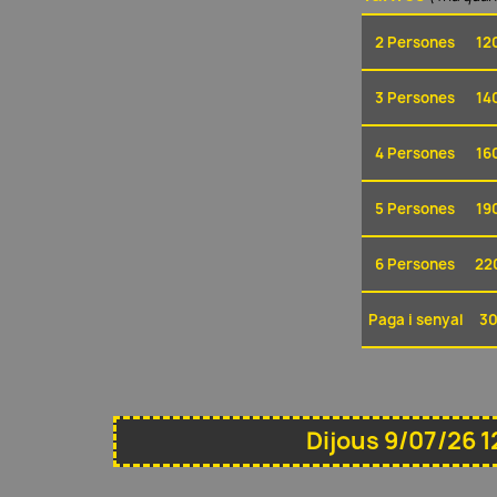
2 Persones
12
3 Persones
14
4 Persones
16
5 Persones
19
6 Persones
22
Paga i senyal
30
Dijous 9/07/26 1