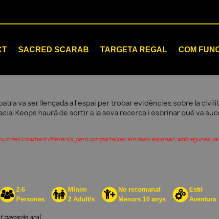
CT
SACRED SCARAB
TARGETA REGAL
COM FUN
atra va ser llençada a l'espai per trobar evidències sobre la civilit
cial Keops haurà de sortir a la seva recerca i esbrinar què va succ
i puzzles totalment diferents, pero comparteixen el mateix escenari, amb algunes var
2-6
Mínim
No recomanat
Estil
Persones
2 Adult/s
Menors 10 anys
Aventura
t pagaràs ara)