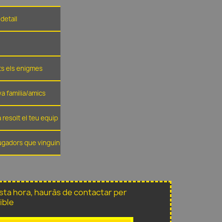
detall
ots els enigmes
eva familia/amics
 resolt el teu equip
jugadors que vinguin
sta hora, hauràs de contactar per
ible