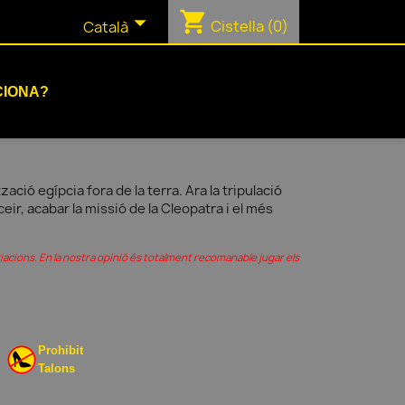
shopping_cart

Cistella
(0)
Català
CIONA?
zació egípcia fora de la terra. Ara la tripulació
eir, acabar la missió de la Cleopatra i el més
iacions. En la nostra opinió és totalment recomanable jugar els
Prohibit
Talons