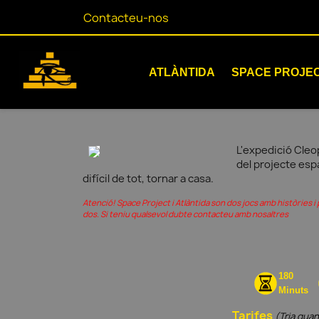
Contacteu-nos
ATLÀNTIDA
SPACE PROJE
L'expedició Cleop
del projecte espa
difícil de tot, tornar a casa.
Atenció! Space Project i Atlàntida son dos jocs amb històries 
dos. Si teniu qualsevol dubte contacteu amb nosaltres
180
Minuts
Tarifes
(Tria quan