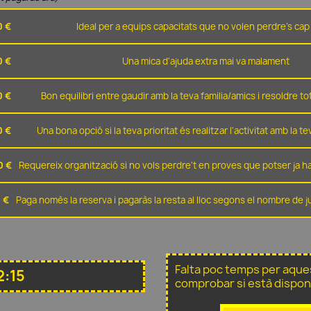
0 €
Ideal per a equips capacitats que no volen perdre's cap 
0 €
Una mica d'ajuda extra mai va malament
0 €
Bon equilibri entre gaudir amb la teva familia/amics i resoldre t
0 €
Una bona opció si la teva prioritat és realitzar l'activitat amb la t
0 €
Requereix organització si no vols perdre't en proves que potser ja ha
 €
Paga nomès la reserva i pagaràs la resta al lloc segons el nombre de 
Falta poc temps per aque
2:15
comprobar si està dispon