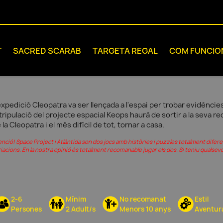
T
SACRED SCARAB
TARGETA REGAL
COM FUNCIO
expedició Cleopatra va ser llençada a l'espai per trobar evidències 
 tripulació del projecte espacial Keops haurà de sortir a la seva re
 la Cleopatra i el més difícil de tot, tornar a casa.
enció! Space Project i Atlàntida son dos jocs amb històries i puzzles totalment dife
iacions. En la nostra opinió és totalment recomanable jugar els dos. Si teniu qualse
2-6
Mínim
No recomanat
Estil
Persones
2 Adult/s
Menors 10 anys
Aventur