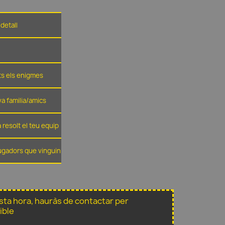
detall
ots els enigmes
eva familia/amics
 resolt el teu equip
jugadors que vinguin
sta hora, hauràs de contactar per
ible