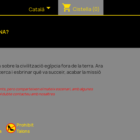
shopping_cart

Cistella
(0)
Català
NA?
sobre la civilització egípcia fora de la terra. Ara
cerca i esbrinar què va succeir, acabar la missió
rents, pero comparteixen el mateix escenari, amb algunes
vol dubte contacteu amb nosaltres
Prohibit
a
Talons