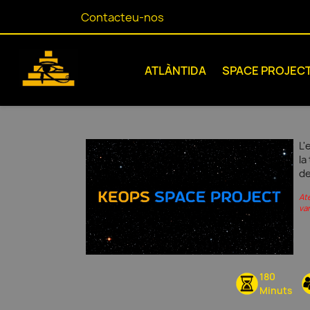
Contacteu-nos
ATLÀNTIDA
SPACE PROJEC
L'
la
de
At
var
180
Minuts