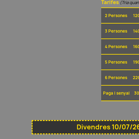
Tarifes
(Tria quan
2 Persones
12
3 Persones
14
4 Persones
16
5 Persones
19
6 Persones
22
Paga i senyal
30
Divendres 10/07/26