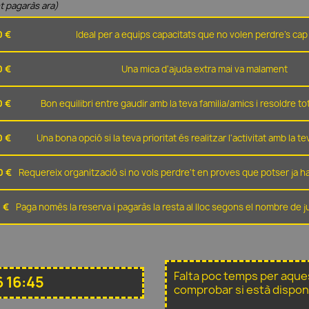
t pagaràs ara)
0 €
Ideal per a equips capacitats que no volen perdre's cap 
0 €
Una mica d'ajuda extra mai va malament
0 €
Bon equilibri entre gaudir amb la teva familia/amics i resoldre t
0 €
Una bona opció si la teva prioritat és realitzar l'activitat amb la t
0 €
Requereix organització si no vols perdre't en proves que potser ja ha
 €
Paga nomès la reserva i pagaràs la resta al lloc segons el nombre de 
Falta poc temps per aque
 16:45
comprobar si està dispon