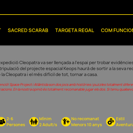
T
SACRED SCARAB
TARGETA REGAL
COM FUNCIO
expedició Cleopatra va ser llençada a l'espai per trobar evidències 
 tripulació del projecte espacial Keops haurà de sortir a la seva re
 la Cleopatra i el més difícil de tot, tornar a casa.
enció! Space Project i Atlàntida son dos jocs amb històries i puzzles totalment dife
iacions. En la nostra opinió és totalment recomanable jugar els dos. Si teniu qualse
2-6
Mínim
No recomanat
Estil
Persones
2 Adult/s
Menors 10 anys
Aventur