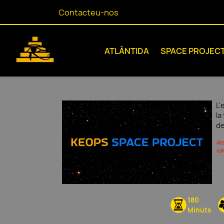
Contacteu-nos
ATLÀNTIDA
SPACE PROJEC
L'
la
de
At
var
180
Minuts