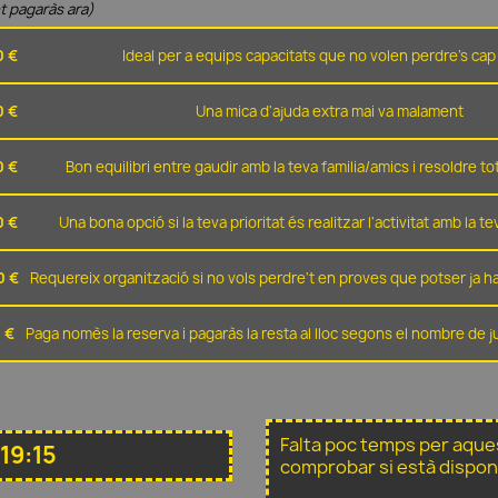
t pagaràs ara)
0 €
Ideal per a equips capacitats que no volen perdre's cap 
0 €
Una mica d'ajuda extra mai va malament
0 €
Bon equilibri entre gaudir amb la teva familia/amics i resoldre t
0 €
Una bona opció si la teva prioritat és realitzar l'activitat amb la t
0 €
Requereix organització si no vols perdre't en proves que potser ja ha
 €
Paga nomès la reserva i pagaràs la resta al lloc segons el nombre de 
Falta poc temps per aque
19:15
comprobar si està dispon