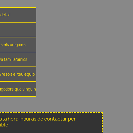
detall
ots els enigmes
eva familia/amics
 resolt el teu equip
jugadors que vinguin
sta hora, hauràs de contactar per
ible