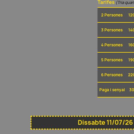
Tarifes
(Tria quan
2 Persones
12
3 Persones
14
4 Persones
16
5 Persones
19
6 Persones
22
Paga i senyal
30
Dissabte 11/07/26 