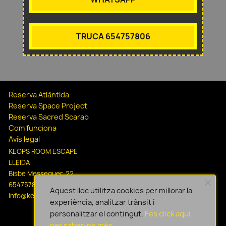
TRUCA 654757806
Reserva Atlàntida
Reserva Space Project
Reserva Sacred Scarab
Com funciona
Avís legal
KEOPS ROOM ESCAPE
LLEIDA
Bisbe Messeguer, 22
654757806
Aquest lloc utilitza cookies per millorar la
info@keopsescapelleida.com
experiència, analitzar trànsit i
personalitzar el contingut.
Fes click aquí
per saber-ne més