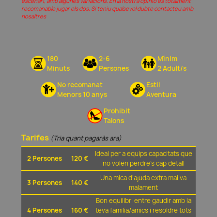
escenari, amb algunes variacions. En la nostra opinió és totalment
recomanable jugar els dos. Si teniu qualsevol dubte contacteu amb
nosaltres
180
2-6
Mínim
Minuts
Persones
2 Adult/s
No recomanat
Estil
Menors 10 anys
Aventura
Prohibit
Talons
Tarifes
(Tria quant pagaràs ara)
Ideal per a equips capacitats que
2 Persones
120 €
no volen perdre's cap detall
Una mica d'ajuda extra mai va
3 Persones
140 €
malament
Bon equilibri entre gaudir amb la
4 Persones
160 €
teva familia/amics i resoldre tots