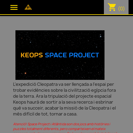
shopping_cart

(0)
L'expedició Cleopatra va ser llençada a l'espai per
trobar evidències sobre la civilització egípcia fora
de la terra. Ara la tripulació del projecte espacial
Keops haurà de sortir a la seva recerca i esbrinar
què va succeir, acabar la missió de la Cleopatra i el
més difícil de tot, tornar a casa.
Atenció! Space Project i Atlàntida son dos jocs amb històries i
puzzles totalment diferents, pero comparteixen el mateix