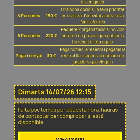
els enigmes
Una bona opció si la teva prioritat
5 Persones
190 €
és realitzar l'activitat amb la teva
familia/amics
Requereix organització si no vols
6 Persones
220 €
perdre't en proves que potser ja
ha resolt el teu equip
Paga nomès la reserva i pagaràs la
Paga i senyal
30 €
resta al lloc segons el nombre de
jugadors que vinguin
Dimarts 14/07/26 12:15
Falta poc temps per aquesta hora, hauràs
de contactar per comprobar si està
disponible
WHATSAPP