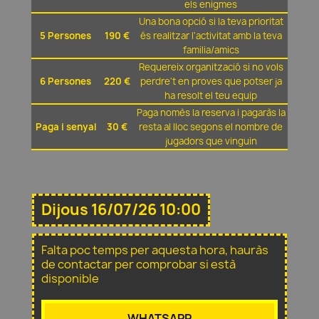
els enigmes
Una bona opció si la teva prioritat
5 Persones
190 €
és realitzar l'activitat amb la teva
familia/amics
Requereix organització si no vols
6 Persones
220 €
perdre't en proves que potser ja
ha resolt el teu equip
Paga nomès la reserva i pagaràs la
Paga i senyal
30 €
resta al lloc segons el nombre de
jugadors que vinguin
Dijous 16/07/26 10:00
Falta poc temps per aquesta hora, hauràs
de contactar per comprobar si està
disponible
WHATSAPP