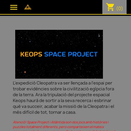
shopping_cart

(0)
L'expedició Cleopatra va ser llençada a l'espai per
trobar evidències sobre la civilització egípcia fora
de la terra. Ara la tripulació del projecte espacial
Keops haurà de sortir a la seva recerca i esbrinar
què va succeir, acabar la missió de la Cleopatra i el
més difícil de tot, tornar a casa.
Atenció! Space Project i Atlàntida son dos jocs amb històries i
puzzles totalment diferents, pero comparteixen el mateix