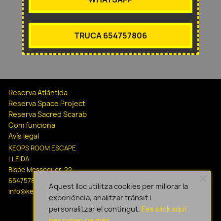
TRUCA 654757806
Reserva Atlàntida
Reserva Space Project
Reserva Sacred Scarab
Com funciona
Avís legal
KEOPS ROOM ESCAPE
LLEIDA
Bisbe Messeguer, 22
654757806
Aquest lloc utilitza cookies per millorar la
info@keopsescapelleida.com
experiència, analitzar trànsit i
personalitzar el contingut.
Fes click aquí
per saber-ne més