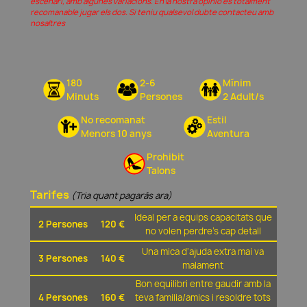
escenari, amb algunes variacions. En la nostra opinió és totalment
recomanable jugar els dos. Si teniu qualsevol dubte contacteu amb
nosaltres
180
2-6
Mínim
Minuts
Persones
2 Adult/s
No recomanat
Estil
Menors 10 anys
Aventura
Prohibit
Talons
Tarifes
(Tria quant pagaràs ara)
Ideal per a equips capacitats que
2 Persones
120 €
no volen perdre's cap detall
Una mica d'ajuda extra mai va
3 Persones
140 €
malament
Bon equilibri entre gaudir amb la
4 Persones
160 €
teva familia/amics i resoldre tots