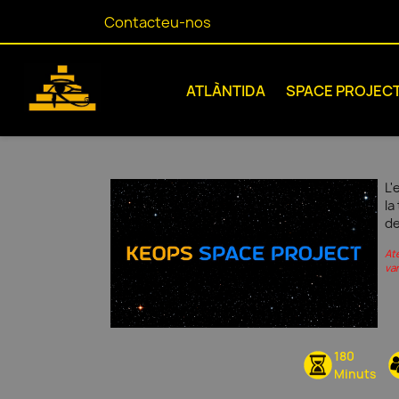
Contacteu-nos
ATLÀNTIDA
SPACE PROJEC
L'
la
de
At
var
180
Minuts