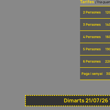
Tarifes
(Tria quan
2 Persones
12
3 Persones
14
4 Persones
16
5 Persones
19
6 Persones
22
Paga i senyal
30
Dimarts 21/07/26 