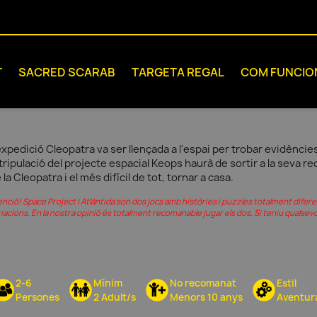
T
SACRED SCARAB
TARGETA REGAL
COM FUNCIO
expedició Cleopatra va ser llençada a l'espai per trobar evidències 
 tripulació del projecte espacial Keops haurà de sortir a la seva re
 la Cleopatra i el més difícil de tot, tornar a casa.
enció! Space Project i Atlàntida son dos jocs amb històries i puzzles totalment dife
iacions. En la nostra opinió és totalment recomanable jugar els dos. Si teniu qualse
2-6
Mínim
No recomanat
Estil
Persones
2 Adult/s
Menors 10 anys
Aventur