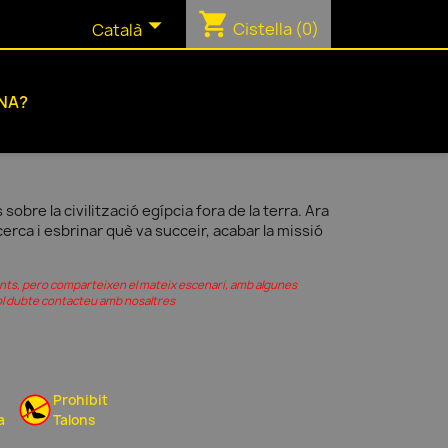
shopping_cart

Cistella
(0)
Català
NA?
sobre la civilització egípcia fora de la terra. Ara
cerca i esbrinar què va succeir, acabar la missió
rents, pero comparteixen el mateix escenari, amb algunes
vol dubte contacteu amb nosaltres
Prohibit
a
Talons