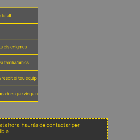
detall
ots els enigmes
eva familia/amics
 resolt el teu equip
jugadors que vinguin
sta hora, hauràs de contactar per
ible