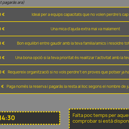
t pagaràs ara)
0 €
Ideal per a equips capacitats que no volen perdre's cap 
0 €
Una mica d'ajuda extra mai va malament
0 €
Bon equilibri entre gaudir amb la teva familia/amics i resoldre t
0 €
Una bona opció si la teva prioritat és realitzar l'activitat amb la t
0 €
Requereix organització si no vols perdre't en proves que potser ja ha
 €
Paga nomès la reserva i pagaràs la resta al lloc segons el nombre de 
Falta poc temps per aque
14:30
comprobar si està dispon