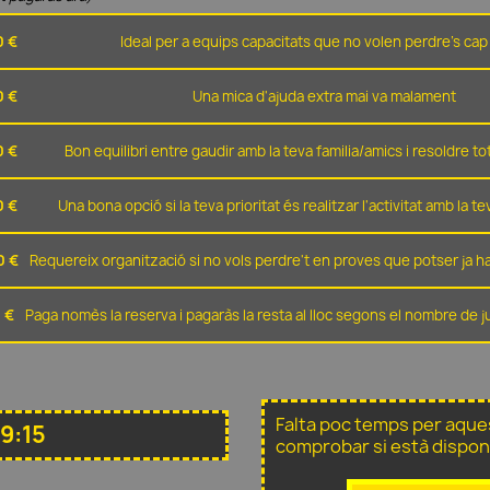
0 €
Ideal per a equips capacitats que no volen perdre's cap 
0 €
Una mica d'ajuda extra mai va malament
0 €
Bon equilibri entre gaudir amb la teva familia/amics i resoldre t
0 €
Una bona opció si la teva prioritat és realitzar l'activitat amb la t
0 €
Requereix organització si no vols perdre't en proves que potser ja ha
 €
Paga nomès la reserva i pagaràs la resta al lloc segons el nombre de 
Falta poc temps per aque
9:15
comprobar si està dispon