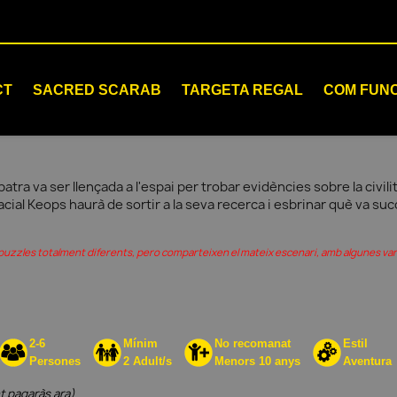
CT
SACRED SCARAB
TARGETA REGAL
COM FUN
atra va ser llençada a l'espai per trobar evidències sobre la civilit
cial Keops haurà de sortir a la seva recerca i esbrinar què va succ
i puzzles totalment diferents, pero comparteixen el mateix escenari, amb algunes var
2-6
Mínim
No recomanat
Estil
Persones
2 Adult/s
Menors 10 anys
Aventura
t pagaràs ara)