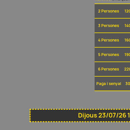
2 Persones
12
3 Persones
14
4 Persones
16
5 Persones
19
6 Persones
22
Paga i senyal
30
Dijous 23/07/26 1