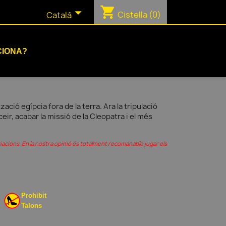
shopping_cart

Cistella
(0)
Català
CIONA?
zació egípcia fora de la terra. Ara la tripulació
eir, acabar la missió de la Cleopatra i el més
iacions. En la nostra opinió és totalment recomanable jugar els
Prohibit
Talons