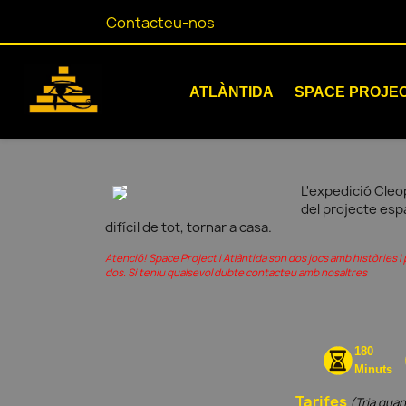
Contacteu-nos
ATLÀNTIDA
SPACE PROJE
L'expedició Cleop
del projecte espa
difícil de tot, tornar a casa.
Atenció! Space Project i Atlàntida son dos jocs amb històries 
dos. Si teniu qualsevol dubte contacteu amb nosaltres
180
Minuts
Tarifes
(Tria quan