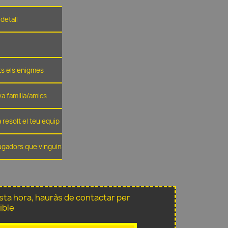
detall
ots els enigmes
eva familia/amics
 resolt el teu equip
jugadors que vinguin
sta hora, hauràs de contactar per
ible