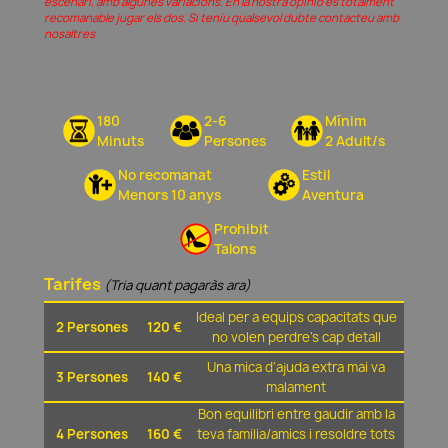
escenari, amb algunes variacions. En la nostra opinió és totalment
recomanable jugar els dos. Si teniu qualsevol dubte contacteu amb
nosaltres
180
2-6
Mínim
Minuts
Persones
2 Adult/s
No recomanat
Estil
Menors 10 anys
Aventura
Prohibit
Talons
Tarifes
(Tria quant pagaràs ara)
Ideal per a equips capacitats que
2 Persones
120 €
no volen perdre's cap detall
Una mica d'ajuda extra mai va
3 Persones
140 €
malament
Bon equilibri entre gaudir amb la
4 Persones
160 €
teva familia/amics i resoldre tots