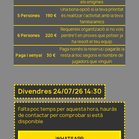
els enigmes
Una bona opció si la teva prioritat
5 Persones
190 €
és realitzar l'activitat amb la teva
familia/amics
Requereix organització si no vols
6 Persones
220 €
perdre't en proves que potser ja
ha resolt el teu equip
Paga nomès la reserva i pagaràs la
Paga i senyal
30 €
resta al lloc segons el nombre de
jugadors que vinguin
Divendres 24/07/26 14:30
Falta poc temps per aquesta hora, hauràs
de contactar per comprobar si està
disponible
WHATSAPP