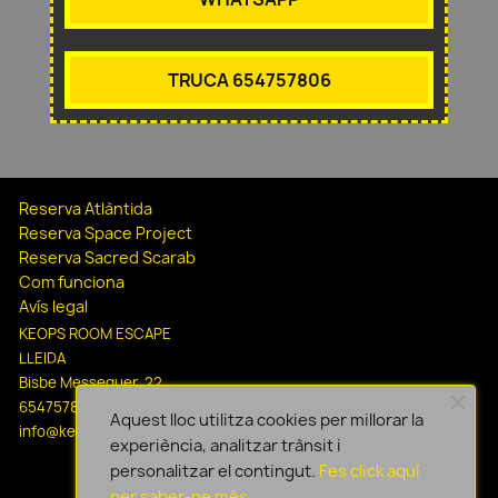
TRUCA 654757806
Reserva Atlàntida
Reserva Space Project
Reserva Sacred Scarab
Com funciona
Avís legal
KEOPS ROOM ESCAPE
LLEIDA
Bisbe Messeguer, 22
654757806
Aquest lloc utilitza cookies per millorar la
info@keopsescapelleida.com
experiència, analitzar trànsit i
personalitzar el contingut.
Fes click aquí
per saber-ne més