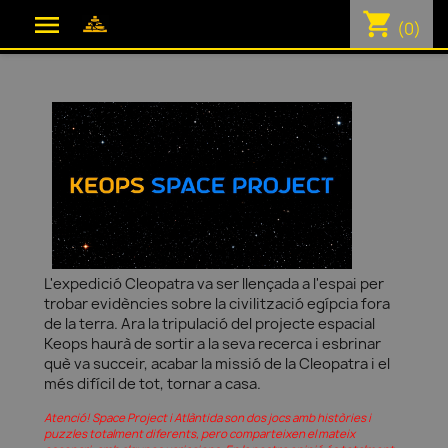
shopping_cart

(0)
L'expedició Cleopatra va ser llençada a l'espai per
trobar evidències sobre la civilització egípcia fora
de la terra. Ara la tripulació del projecte espacial
Keops haurà de sortir a la seva recerca i esbrinar
què va succeir, acabar la missió de la Cleopatra i el
més difícil de tot, tornar a casa.
Atenció! Space Project i Atlàntida son dos jocs amb històries i
puzzles totalment diferents, pero comparteixen el mateix