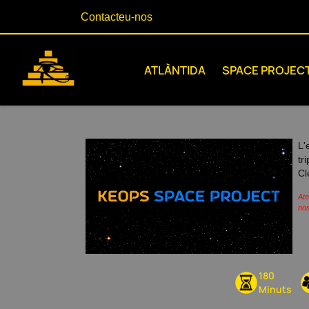
Contacteu-nos
ATLÀNTIDA
SPACE PROJEC
L'
tr
Cl
Ate
nos
180
Minuts