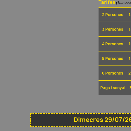
Tarifes
(Tria qu
2 Persones
1
3 Persones
1
4 Persones
1
5 Persones
1
6 Persones
2
Paga i senyal
Dimecres 29/07/26