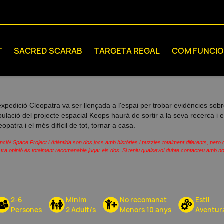
T
SACRED SCARAB
TARGETA REGAL
COM FUNCI
expedició Cleopatra va ser llençada a l'espai per trobar evidències sobre l
ipulació del projecte espacial Keops haurà de sortir a la seva recerca i 
eopatra i el més difícil de tot, tornar a casa.
nció! Space Project i Atlàntida son dos jocs amb històries i puzzles totalment diferents, per
tra opinió és totalment recomanable jugar els dos. Si teniu qualsevol dubte contacteu amb no
2-6
Mínim
No recomanat
Estil
Persones
2 Adult/s
Menors 10 anys
Aventur