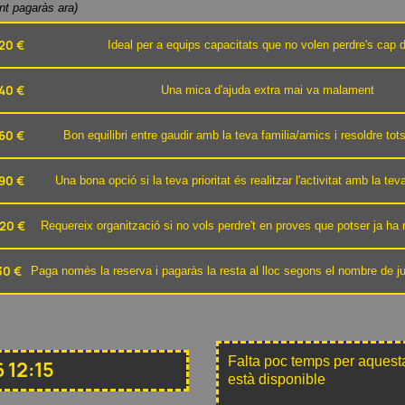
ant pagaràs ara)
20 €
Ideal per a equips capacitats que no volen perdre's cap d
40 €
Una mica d'ajuda extra mai va malament
60 €
Bon equilibri entre gaudir amb la teva familia/amics i resoldre to
90 €
Una bona opció si la teva prioritat és realitzar l'activitat amb la te
20 €
Requereix organització si no vols perdre't en proves que potser ja ha r
30 €
Paga nomès la reserva i pagaràs la resta al lloc segons el nombre de j
Falta poc temps per aquesta
 12:15
està disponible