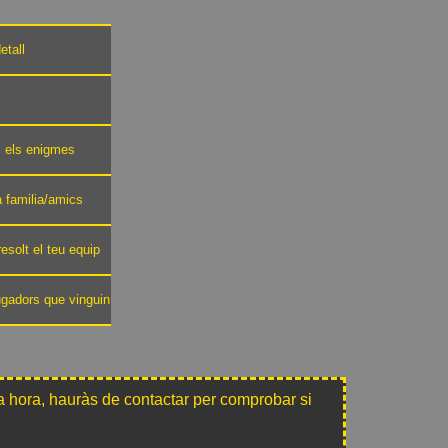
etall
ts els enigmes
va familia/amics
esolt el teu equip
ugadors que vinguin
 hora, hauràs de contactar per comprobar si