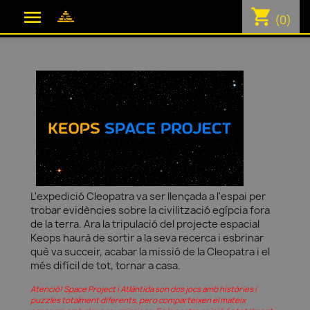
shopping_cart

(0)
L'expedició Cleopatra va ser llençada a l'espai per
trobar evidències sobre la civilització egípcia fora
de la terra. Ara la tripulació del projecte espacial
Keops haurà de sortir a la seva recerca i esbrinar
què va succeir, acabar la missió de la Cleopatra i el
més difícil de tot, tornar a casa.
Atenció! Space Project i Atlàntida son dos jocs amb històries i
puzzles totalment diferents, pero comparteixen el mateix