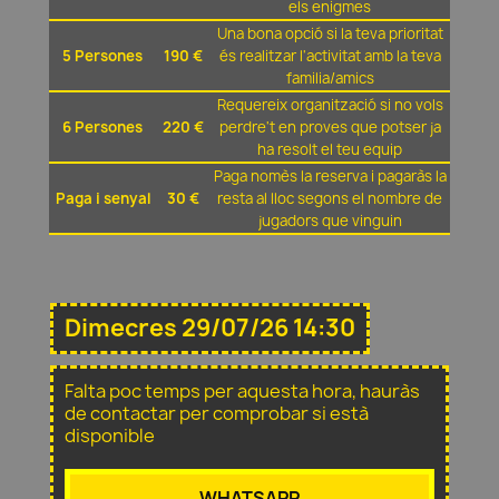
els enigmes
Una bona opció si la teva prioritat
5 Persones
190 €
és realitzar l'activitat amb la teva
familia/amics
Requereix organització si no vols
6 Persones
220 €
perdre't en proves que potser ja
ha resolt el teu equip
Paga nomès la reserva i pagaràs la
Paga i senyal
30 €
resta al lloc segons el nombre de
jugadors que vinguin
Dimecres 29/07/26 14:30
Falta poc temps per aquesta hora, hauràs
de contactar per comprobar si està
disponible
WHATSAPP