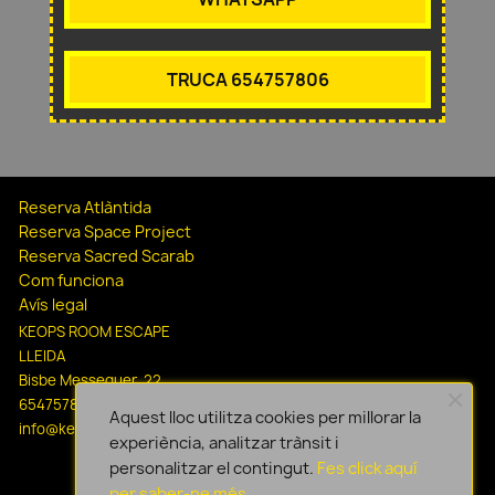
TRUCA 654757806
Reserva Atlàntida
Reserva Space Project
Reserva Sacred Scarab
Com funciona
Avís legal
KEOPS ROOM ESCAPE
LLEIDA
Bisbe Messeguer, 22
654757806
Aquest lloc utilitza cookies per millorar la
info@keopsescapelleida.com
experiència, analitzar trànsit i
personalitzar el contingut.
Fes click aquí
per saber-ne més