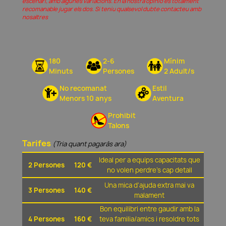
escenari, amb algunes variacions. En la nostra opinió és totalment
recomanable jugar els dos. Si teniu qualsevol dubte contacteu amb
nosaltres
180
2-6
Mínim
Minuts
Persones
2 Adult/s
No recomanat
Estil
Menors 10 anys
Aventura
Prohibit
Talons
Tarifes
(Tria quant pagaràs ara)
Ideal per a equips capacitats que
2 Persones
120 €
no volen perdre's cap detall
Una mica d'ajuda extra mai va
3 Persones
140 €
malament
Bon equilibri entre gaudir amb la
4 Persones
160 €
teva familia/amics i resoldre tots