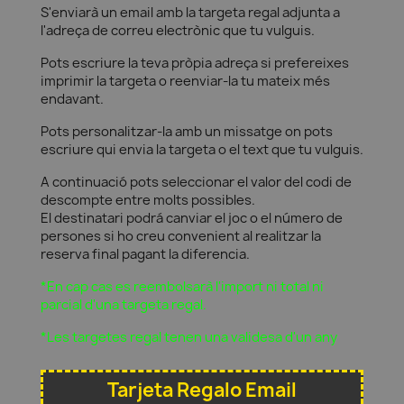
S'enviarà un email amb la targeta regal adjunta a
l'adreça de correu electrònic que tu vulguis.
Pots escriure la teva pròpia adreça si prefereixes
imprimir la targeta o reenviar-la tu mateix més
endavant.
Pots personalitzar-la amb un missatge on pots
escriure qui envia la targeta o el text que tu vulguis.
A continuació pots seleccionar el valor del codi de
descompte entre molts possibles.
El destinatari podrá canviar el joc o el número de
persones si ho creu convenient al realitzar la
reserva final pagant la diferencia.
*En cap cas es reembolsarà l'import ni total ni
parcial d'una targeta regal.
*Les targetes regal tenen una validesa d'un any
Tarjeta Regalo Email