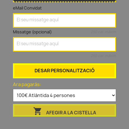
eMail Convidat
Missatge (opcional)
250 car. màxim
250 car. màxim
DESAR PERSONALITZACIÓ
Ara pagaràs:

AFEGIR A LA CISTELLA