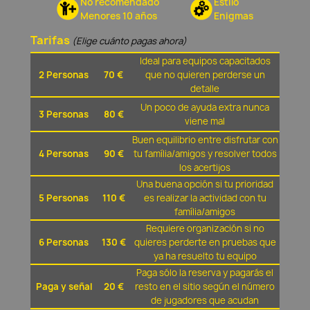
No recomendado
Estilo
Menores 10 años
Enigmas
Tarifas
(Elige cuánto pagas ahora)
Ideal para equipos capacitados
2 Personas
70 €
que no quieren perderse un
detalle
Un poco de ayuda extra nunca
3 Personas
80 €
viene mal
Buen equilibrio entre disfrutar con
4 Personas
90 €
tu família/amigos y resolver todos
los acertijos
Una buena opción si tu prioridad
5 Personas
110 €
es realizar la actividad con tu
família/amigos
Requiere organización si no
6 Personas
130 €
quieres perderte en pruebas que
ya ha resuelto tu equipo
Paga sólo la reserva y pagarás el
Paga y señal
20 €
resto en el sitio según el número
de jugadores que acudan