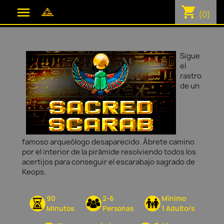
shopping_cart

(0)
Sigue
el
rastro
de un
famoso arqueólogo desaparecido. Ábrete camino
por el interior de la pirámide resolviendo todos los
acertijos para conseguir el escarabajo sagrado de
Keops.
90
2-6
Mínimo
Minutos
Personas
1 Adulto/s