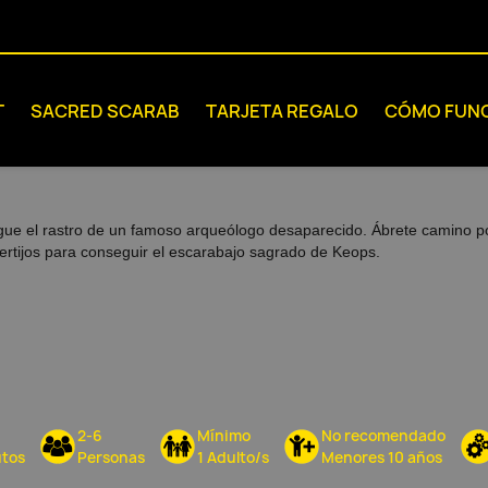
T
SACRED SCARAB
TARJETA REGALO
CÓMO FUN
gue el rastro de un famoso arqueólogo desaparecido. Ábrete camino por 
ertijos para conseguir el escarabajo sagrado de Keops.
2-6
Mínimo
No recomendado
tos
Personas
1 Adulto/s
Menores 10 años