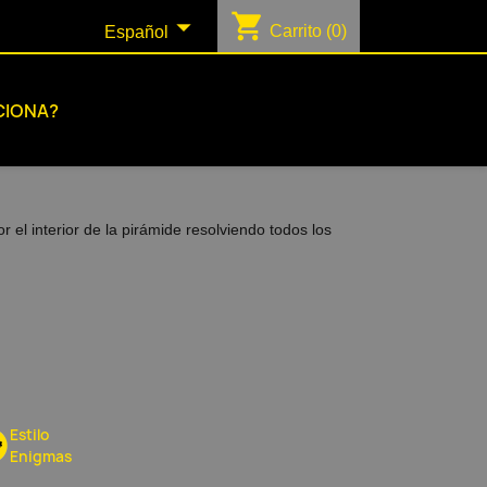
shopping_cart

Carrito
(0)
Español
CIONA?
el interior de la pirámide resolviendo todos los
Estilo
Enigmas