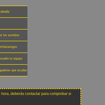
detalle
s los acertijos
amília/amigos
esuelto tu equipo
jugadores que acudan
 hora, deberás contactar para comprobar si