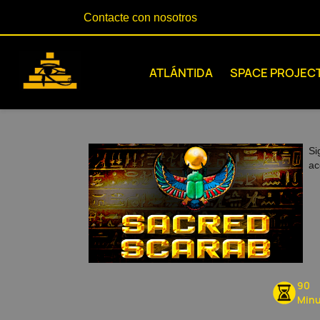
Contacte con nosotros
ATLÁNTIDA
SPACE PROJEC
Si
ac
90
Minu