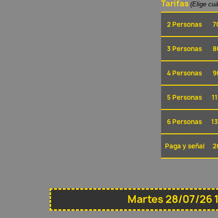
Tarifas
(Elige cu
2 Personas
7
3 Personas
8
4 Personas
9
5 Personas
11
6 Personas
13
Paga y señal
2
Martes 28/07/26 