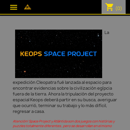
shopping_cart

(0)
La
expedición Cleopatra fué lanzada al espacio para
encontrar evidencias sobre la civilización egípcia
fuera de la tierra. Ahora la tripulación del proyecto
espacial Keops deberá partir en su busca, averiguar
que ocurrió, terminar su trabajo y lo más difícil,
regresar a casa.
Atención! Space Project y Atlántida son dos juegos con histórias y
puzzles totalmente diferentes , pero se desarrollan en el mismo