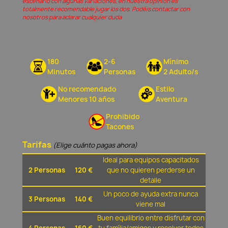
escenario con algunas variaciones, en nuestra opinión és
totalmente recomendable jugar los dos. Podéis contactar con
nosotros para aclarar cualquier duda
180
2-6
Mínimo
Minutos
Personas
2 Adulto/s
No recomendado
Estilo
Menores 10 años
Aventura
Prohibido
Tacones
Tarifas
(Elige cuánto pagas ahora)
Ideal para equipos capacitados
2 Personas
120 €
que no quieren perderse un
detalle
Un poco de ayuda extra nunca
3 Personas
140 €
viene mal
Buen equilibrio entre disfrutar con