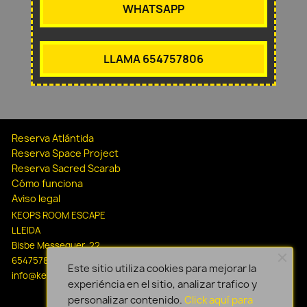
WHATSAPP
LLAMA 654757806
Reserva Atlántida
Reserva Space Project
Reserva Sacred Scarab
Cómo funciona
Aviso legal
KEOPS ROOM ESCAPE
LLEIDA
Bisbe Messeguer, 22
654757806
Este sitio utiliza cookies para mejorar la
info@keopsescapelleida.com
experiéncia en el sitio, analizar trafico y
personalizar contenido.
Click aquí para