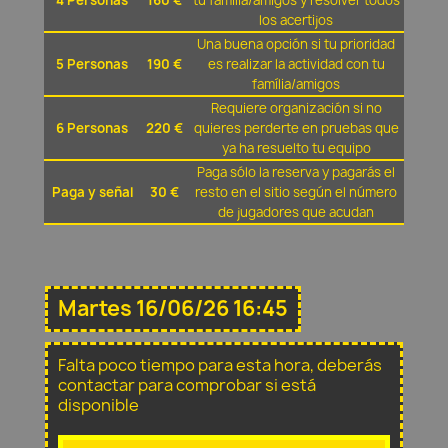
4 Personas
160 €
tu família/amigos y resolver todos
los acertijos
Una buena opción si tu prioridad
5 Personas
190 €
es realizar la actividad con tu
família/amigos
Requiere organización si no
6 Personas
220 €
quieres perderte en pruebas que
ya ha resuelto tu equipo
Paga sólo la reserva y pagarás el
Paga y señal
30 €
resto en el sitio según el número
de jugadores que acudan
Martes 16/06/26 16:45
Falta poco tiempo para esta hora, deberás
contactar para comprobar si está
disponible