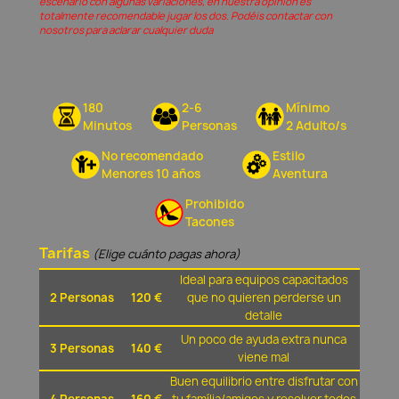
escenario con algunas variaciones, en nuestra opinión és
totalmente recomendable jugar los dos. Podéis contactar con
nosotros para aclarar cualquier duda
180
2-6
Mínimo
Minutos
Personas
2 Adulto/s
No recomendado
Estilo
Menores 10 años
Aventura
Prohibido
Tacones
Tarifas
(Elige cuánto pagas ahora)
Ideal para equipos capacitados
2 Personas
120 €
que no quieren perderse un
detalle
Un poco de ayuda extra nunca
3 Personas
140 €
viene mal
Buen equilibrio entre disfrutar con