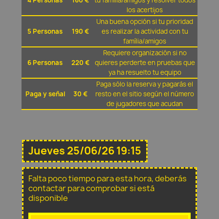
4 Personas
160 €
tu família/amigos y resolver todos
los acertijos
Una buena opción si tu prioridad
5 Personas
190 €
es realizar la actividad con tu
família/amigos
Requiere organización si no
6 Personas
220 €
quieres perderte en pruebas que
ya ha resuelto tu equipo
Paga sólo la reserva y pagarás el
Paga y señal
30 €
resto en el sitio según el número
de jugadores que acudan
Jueves 25/06/26 19:15
Falta poco tiempo para esta hora, deberás
contactar para comprobar si está
disponible