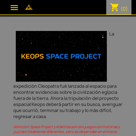
shopping_cart

(0)
La
expedición Cleopatra fué lanzada al espacio para
encontrar evidencias sobre la civilización egípcia
fuera de la tierra. Ahora la tripulación del proyecto
espacial Keops deberá partir en su busca, averiguar
que ocurrió, terminar su trabajo y lo más difícil,
regresar a casa.
Atención! Space Project y Atlántida son dos juegos con histórias y
puzzles totalmente diferentes , pero se desarrollan en el mismo