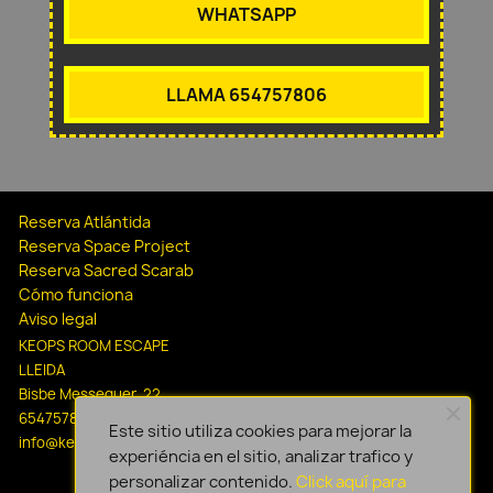
WHATSAPP
LLAMA 654757806
Reserva Atlántida
Reserva Space Project
Reserva Sacred Scarab
Cómo funciona
Aviso legal
KEOPS ROOM ESCAPE
LLEIDA
Bisbe Messeguer, 22
654757806
Este sitio utiliza cookies para mejorar la
info@keopsescapelleida.com
experiéncia en el sitio, analizar trafico y
personalizar contenido.
Click aquí para