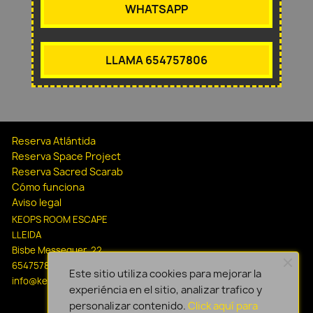
WHATSAPP
LLAMA 654757806
Reserva Atlántida
Reserva Space Project
Reserva Sacred Scarab
Cómo funciona
Aviso legal
KEOPS ROOM ESCAPE
LLEIDA
Bisbe Messeguer, 22
654757806
Este sitio utiliza cookies para mejorar la
info@keopsescapelleida.com
experiéncia en el sitio, analizar trafico y
personalizar contenido.
Click aquí para