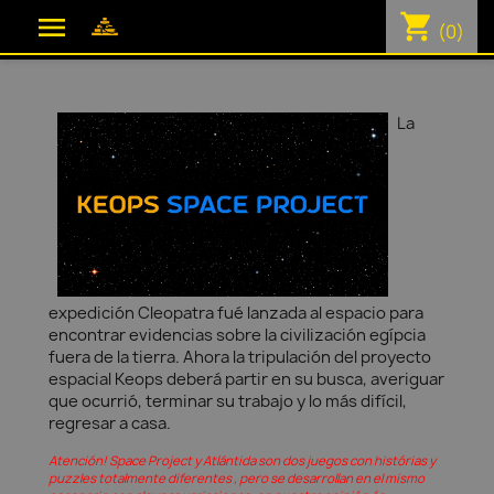
shopping_cart

(0)
La
expedición Cleopatra fué lanzada al espacio para
encontrar evidencias sobre la civilización egípcia
fuera de la tierra. Ahora la tripulación del proyecto
espacial Keops deberá partir en su busca, averiguar
que ocurrió, terminar su trabajo y lo más difícil,
regresar a casa.
Atención! Space Project y Atlántida son dos juegos con histórias y
puzzles totalmente diferentes , pero se desarrollan en el mismo