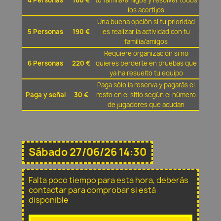
4 Personas
160 €
tu família/amigos y resolver todos
los acertijos
Una buena opción si tu prioridad
5 Personas
190 €
es realizar la actividad con tu
família/amigos
Requiere organización si no
6 Personas
220 €
quieres perderte en pruebas que
ya ha resuelto tu equipo
Paga sólo la reserva y pagarás el
Paga y señal
30 €
resto en el sitio según el número
de jugadores que acudan
Sábado 27/06/26 14:30
Falta poco tiempo para esta hora, deberás
contactar para comprobar si está
disponible