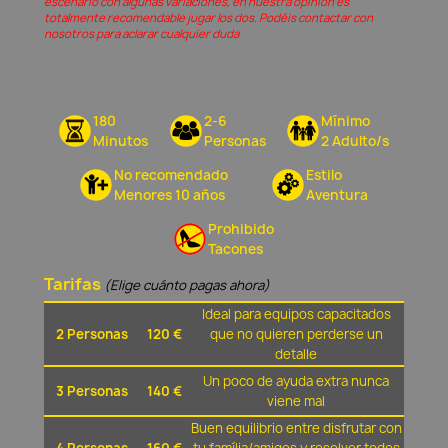
escenario con algunas variaciones, en nuestra opinión és
totalmente recomendable jugar los dos. Podéis contactar con
nosotros para aclarar cualquier duda
180
2-6
Mínimo
Minutos
Personas
2 Adulto/s
No recomendado
Estilo
Menores 10 años
Aventura
Prohibido
Tacones
Tarifas
(Elige cuánto pagas ahora)
Ideal para equipos capacitados
2 Personas
120 €
que no quieren perderse un
detalle
Un poco de ayuda extra nunca
3 Personas
140 €
viene mal
Buen equilibrio entre disfrutar con