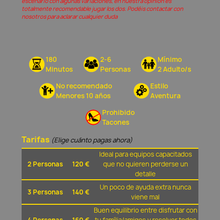
escenario con algunas variaciones, en nuestra opinión és
totalmente recomendable jugar los dos. Podéis contactar con
nosotros para aclarar cualquier duda
180
2-6
Mínimo
Minutos
Personas
2 Adulto/s
No recomendado
Estilo
Menores 10 años
Aventura
Prohibido
Tacones
Tarifas
(Elige cuánto pagas ahora)
Ideal para equipos capacitados
2 Personas
120 €
que no quieren perderse un
detalle
Un poco de ayuda extra nunca
3 Personas
140 €
viene mal
Buen equilibrio entre disfrutar con