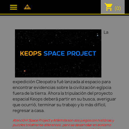
shopping_cart

(0)
La
expedición Cleopatra fué lanzada al espacio para
encontrar evidencias sobre la civilización egípcia
fuera de la tierra. Ahora la tripulación del proyecto
espacial Keops deberá partir en su busca, averiguar
que ocurrió, terminar su trabajo y lo más difícil,
regresar a casa.
Atención! Space Project y Atlántida son dos juegos con histórias y
puzzles totalmente diferentes , pero se desarrollan en el mismo