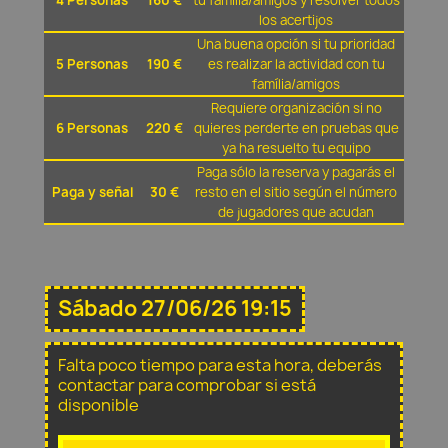
4 Personas
160 €
tu família/amigos y resolver todos
los acertijos
Una buena opción si tu prioridad
5 Personas
190 €
es realizar la actividad con tu
família/amigos
Requiere organización si no
6 Personas
220 €
quieres perderte en pruebas que
ya ha resuelto tu equipo
Paga sólo la reserva y pagarás el
Paga y señal
30 €
resto en el sitio según el número
de jugadores que acudan
Sábado 27/06/26 19:15
Falta poco tiempo para esta hora, deberás
contactar para comprobar si está
disponible