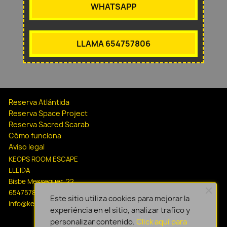
WHATSAPP
LLAMA 654757806
Reserva Atlántida
Reserva Space Project
Reserva Sacred Scarab
Cómo funciona
Aviso legal
KEOPS ROOM ESCAPE
LLEIDA
Bisbe Messeguer, 22
654757806
Este sitio utiliza cookies para mejorar la
info@keopsescapelleida.com
experiéncia en el sitio, analizar trafico y
personalizar contenido.
Click aquí para