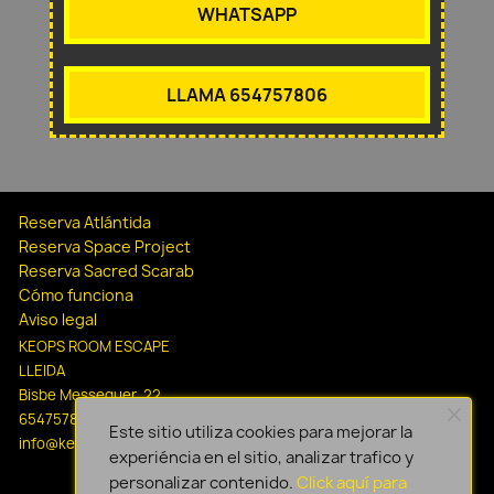
WHATSAPP
LLAMA 654757806
Reserva Atlántida
Reserva Space Project
Reserva Sacred Scarab
Cómo funciona
Aviso legal
KEOPS ROOM ESCAPE
LLEIDA
Bisbe Messeguer, 22
654757806
Este sitio utiliza cookies para mejorar la
info@keopsescapelleida.com
experiéncia en el sitio, analizar trafico y
personalizar contenido.
Click aquí para