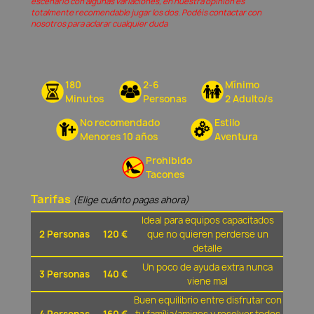
escenario con algunas variaciones, en nuestra opinión és
totalmente recomendable jugar los dos. Podéis contactar con
nosotros para aclarar cualquier duda
180
2-6
Mínimo
Minutos
Personas
2 Adulto/s
No recomendado
Estilo
Menores 10 años
Aventura
Prohibido
Tacones
Tarifas
(Elige cuánto pagas ahora)
Ideal para equipos capacitados
2 Personas
120 €
que no quieren perderse un
detalle
Un poco de ayuda extra nunca
3 Personas
140 €
viene mal
Buen equilibrio entre disfrutar con