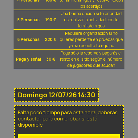
4 Personas
160 €
tu família/amigos y resolver todos
los acertijos
Una buena opción si tu prioridad
5 Personas
190 €
es realizar la actividad con tu
família/amigos
Requiere organización si no
6 Personas
220 €
quieres perderte en pruebas que
ya ha resuelto tu equipo
Paga sólo la reserva y pagarás el
Paga y señal
30 €
resto en el sitio según el número
de jugadores que acudan
Domingo 12/07/26 14:30
Falta poco tiempo para esta hora, deberás
contactar para comprobar si está
disponible