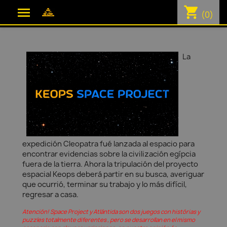
shopping_cart

(0)
La
expedición Cleopatra fué lanzada al espacio para
encontrar evidencias sobre la civilización egípcia
fuera de la tierra. Ahora la tripulación del proyecto
espacial Keops deberá partir en su busca, averiguar
que ocurrió, terminar su trabajo y lo más difícil,
regresar a casa.
Atención! Space Project y Atlántida son dos juegos con histórias y
puzzles totalmente diferentes , pero se desarrollan en el mismo