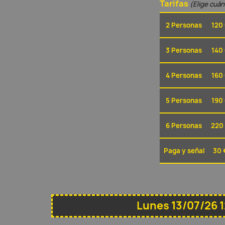
Tarifas
(Elige cuá
2 Personas
120
3 Personas
140
4 Personas
160
5 Personas
190
6 Personas
220
Paga y señal
30 
Lunes 13/07/26 1