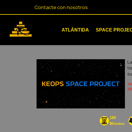
Contacte con nosotros
ATLÁNTIDA
SPACE PROJE
La
ti
su
At
al
180
Minutos