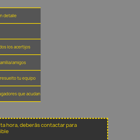
n detalle
dos los acertijos
família/amigos
resuelto tu equipo
 jugadores que acudan
sta hora, deberás contactar para
ible