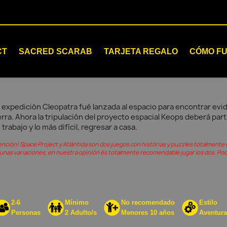
CT
SACRED SCARAB
TARJETA REGALO
CÓMO F
 expedición Cleopatra fué lanzada al espacio para encontrar evide
erra. Ahora la tripulación del proyecto espacial Keops deberá par
 trabajo y lo más difícil, regresar a casa.
ención! Space Project y Atlántida son dos juegos con histórias y puzzles totalmente 
gunas variaciones, en nuestra opinión és totalmente recomendable jugar los dos. Pod
2-6
Mínimo
No recomendado
Estilo
Personas
2 Adulto/s
Menores 10 años
Aventura