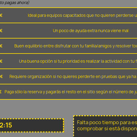
nto pagas ahora)
 €
Ideal para equipos capacitados que no quieren perderse u
 €
Un poco de ayuda extra nunca viene mal
 €
Buen equilibrio entre disfrutar con tu família/amigos y resolver to
 €
Una buena opción si tu prioridad es realizar la actividad con tu 
 €
Requiere organización si no quieres perderte en pruebas que ya ha 
€
Paga sólo la reserva y pagarás el resto en el sitio según el número de
Falta poco tiempo para e
2:15
comprobar si está dispon