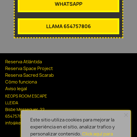
WHATSAPP
LLAMA 654757806
Reserva Atlántida
Reserva Space Project
Reserva Sacred Scarab
Cómo funciona
Aviso legal
KEOPS ROOM ESCAPE
LLEIDA
Bisbe Messeguer, 22
654757806
Este sitio utiliza cookies para mejorar la
info@keopsescapelleida.com
experiéncia en el sitio, analizar trafico y
personalizar contenido.
Click aquí para