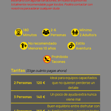
escenario con algunas variaciones, en nuestra opinión és
totalmente recomendable jugar los dos. Podéis contactar con
nosotros para aclarar cualquier duda
180
2-6
Mínimo
Minutos
Personas
2 Adulto/s
No recomendado
Estilo
Menores 10 años
Aventura
Prohibido
Tacones
Tarifas
(Elige cuánto pagas ahora)
Ideal para equipos capacitados
2 Personas
120 €
que no quieren perderse un
detalle
Un poco de ayuda extra nunca
3 Personas
140 €
viene mal
Buen equilibrio entre disfrutar con