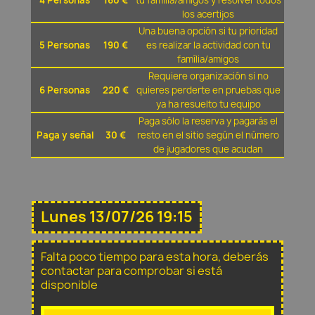
4 Personas
160 €
tu família/amigos y resolver todos
los acertijos
Una buena opción si tu prioridad
5 Personas
190 €
es realizar la actividad con tu
família/amigos
Requiere organización si no
6 Personas
220 €
quieres perderte en pruebas que
ya ha resuelto tu equipo
Paga sólo la reserva y pagarás el
Paga y señal
30 €
resto en el sitio según el número
de jugadores que acudan
Lunes 13/07/26 19:15
Falta poco tiempo para esta hora, deberás
contactar para comprobar si está
disponible