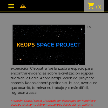
shopping_cart

(0)
La
expedición Cleopatra fué lanzada al espacio para
encontrar evidencias sobre la civilización egípcia
fuera de la tierra. Ahora la tripulación del proyecto
espacial Keops deberá partir en su busca, averiguar
que ocurrió, terminar su trabajo y lo más difícil,
regresar a casa.
Atención! Space Project y Atlántida son dos juegos con histórias y
puzzles totalmente diferentes , pero se desarrollan en el mismo