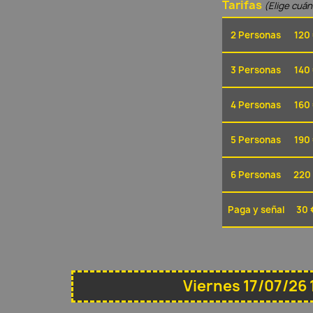
Tarifas
(Elige cuá
2 Personas
120
3 Personas
140
4 Personas
160
5 Personas
190
6 Personas
220
Paga y señal
30 
Viernes 17/07/26 