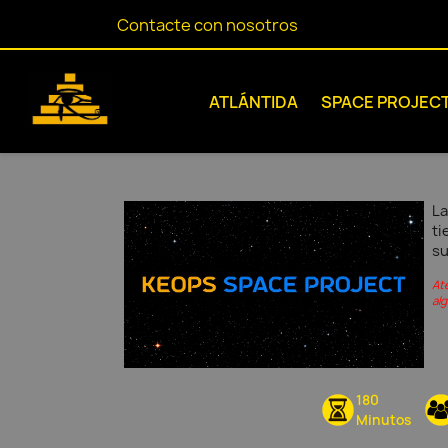
Contacte con nosotros
ATLÁNTIDA
SPACE PROJEC
La
ti
su
At
al
180
Minutos