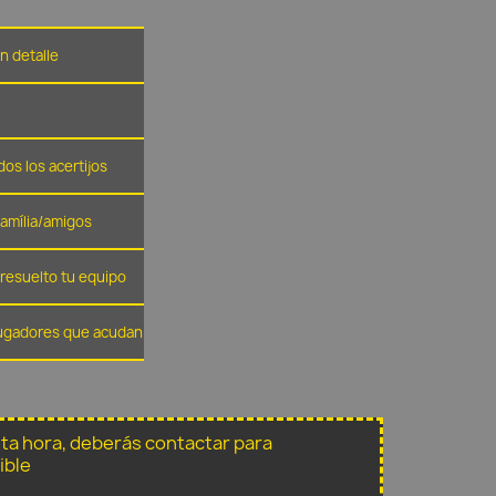
n detalle
dos los acertijos
família/amigos
resuelto tu equipo
 jugadores que acudan
sta hora, deberás contactar para
ible