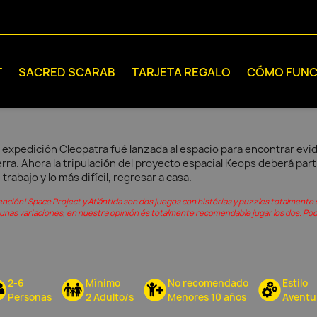
T
SACRED SCARAB
TARJETA REGALO
CÓMO FUNC
 expedición Cleopatra fué lanzada al espacio para encontrar evide
erra. Ahora la tripulación del proyecto espacial Keops deberá par
 trabajo y lo más difícil, regresar a casa.
ención! Space Project y Atlántida son dos juegos con histórias y puzzles totalmente 
gunas variaciones, en nuestra opinión és totalmente recomendable jugar los dos. Pod
2-6
Mínimo
No recomendado
Estilo
Personas
2 Adulto/s
Menores 10 años
Aventu