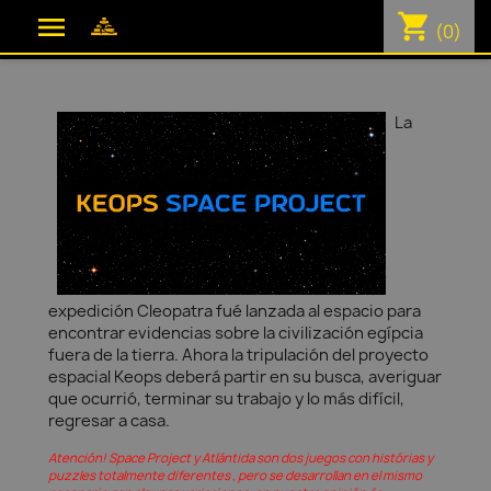
shopping_cart

(0)
La
expedición Cleopatra fué lanzada al espacio para
encontrar evidencias sobre la civilización egípcia
fuera de la tierra. Ahora la tripulación del proyecto
espacial Keops deberá partir en su busca, averiguar
que ocurrió, terminar su trabajo y lo más difícil,
regresar a casa.
Atención! Space Project y Atlántida son dos juegos con histórias y
puzzles totalmente diferentes , pero se desarrollan en el mismo