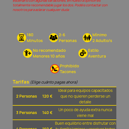
escenario con algunas variaciones, en nuestra opinión és
totalmente recomendable jugar los dos. Podéis contactar con
nosotros para aclarar cualquier duda
180
2-6
Mínimo
Minutos
Personas
2 Adulto/s
No recomendado
Estilo
Menores 10 años
Aventura
Prohibido
Tacones
Tarifas
(Elige cuánto pagas ahora)
Ideal para equipos capacitados
2 Personas
120 €
que no quieren perderse un
detalle
Un poco de ayuda extra nunca
3 Personas
140 €
viene mal
Buen equilibrio entre disfrutar con