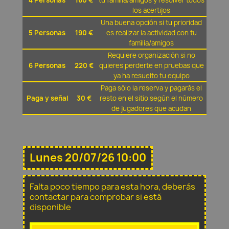
4 Personas
160 €
tu família/amigos y resolver todos
los acertijos
Una buena opción si tu prioridad
5 Personas
190 €
es realizar la actividad con tu
família/amigos
Requiere organización si no
6 Personas
220 €
quieres perderte en pruebas que
ya ha resuelto tu equipo
Paga sólo la reserva y pagarás el
Paga y señal
30 €
resto en el sitio según el número
de jugadores que acudan
Lunes 20/07/26 10:00
Falta poco tiempo para esta hora, deberás
contactar para comprobar si está
disponible