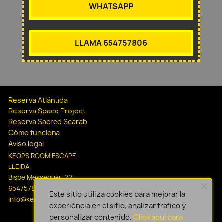
WHATSAPP
LLAMA 654757806
Reserva Atlántida
Reserva Space Project
Reserva Sacred Scarab
Cómo funciona
Aviso legal
KEOPS ROOM ESCAPE
LLEIDA
Bisbe Messeguer, 22
654757806
Este sitio utiliza cookies para mejorar la
info@keopsescapelleida.com
experiéncia en el sitio, analizar trafico y
personalizar contenido.
Click aquí para