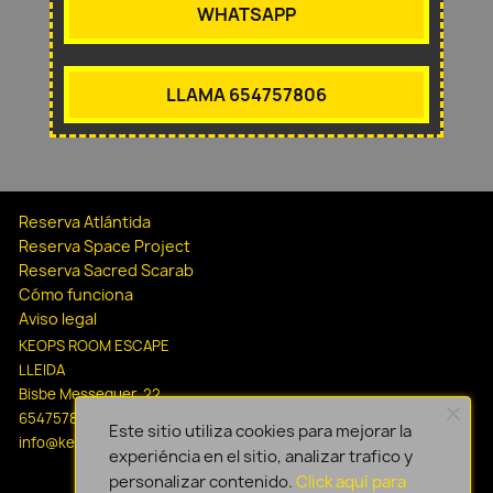
WHATSAPP
LLAMA 654757806
Reserva Atlántida
Reserva Space Project
Reserva Sacred Scarab
Cómo funciona
Aviso legal
KEOPS ROOM ESCAPE
LLEIDA
Bisbe Messeguer, 22
654757806
Este sitio utiliza cookies para mejorar la
info@keopsescapelleida.com
experiéncia en el sitio, analizar trafico y
personalizar contenido.
Click aquí para