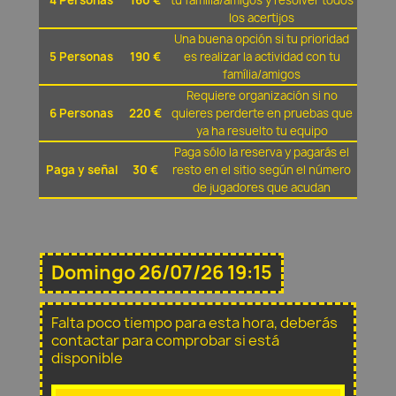
4 Personas
160 €
tu família/amigos y resolver todos
los acertijos
Una buena opción si tu prioridad
5 Personas
190 €
es realizar la actividad con tu
família/amigos
Requiere organización si no
6 Personas
220 €
quieres perderte en pruebas que
ya ha resuelto tu equipo
Paga sólo la reserva y pagarás el
Paga y señal
30 €
resto en el sitio según el número
de jugadores que acudan
Domingo 26/07/26 19:15
Falta poco tiempo para esta hora, deberás
contactar para comprobar si está
disponible