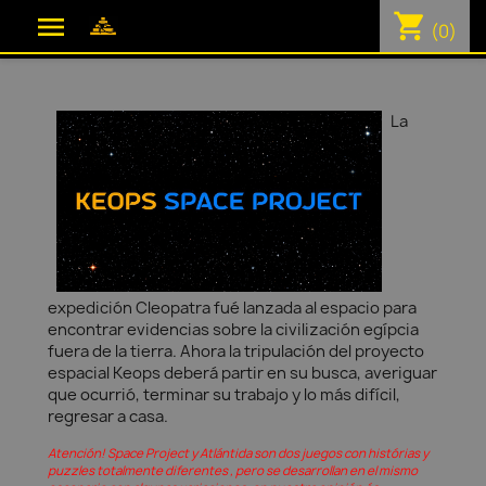
shopping_cart

(0)
La
expedición Cleopatra fué lanzada al espacio para
encontrar evidencias sobre la civilización egípcia
fuera de la tierra. Ahora la tripulación del proyecto
espacial Keops deberá partir en su busca, averiguar
que ocurrió, terminar su trabajo y lo más difícil,
regresar a casa.
Atención! Space Project y Atlántida son dos juegos con histórias y
puzzles totalmente diferentes , pero se desarrollan en el mismo