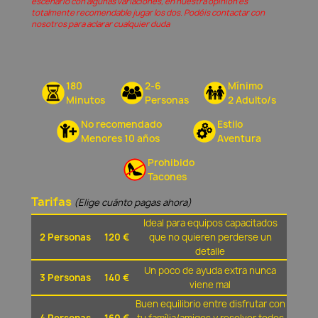
escenario con algunas variaciones, en nuestra opinión és
totalmente recomendable jugar los dos. Podéis contactar con
nosotros para aclarar cualquier duda
180
2-6
Mínimo
Minutos
Personas
2 Adulto/s
No recomendado
Estilo
Menores 10 años
Aventura
Prohibido
Tacones
Tarifas
(Elige cuánto pagas ahora)
Ideal para equipos capacitados
2 Personas
120 €
que no quieren perderse un
detalle
Un poco de ayuda extra nunca
3 Personas
140 €
viene mal
Buen equilibrio entre disfrutar con