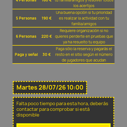
4 Personas
160 €
tu família/amigos y resolver todos
los acertijos
Una buena opción si tu prioridad
5 Personas
190 €
es realizar la actividad con tu
família/amigos
Requiere organización si no
6 Personas
220 €
quieres perderte en pruebas que
ya ha resuelto tu equipo
Paga sólo la reserva y pagarás el
Paga y señal
30 €
resto en el sitio según el número
de jugadores que acudan
Martes 28/07/26 10:00
Falta poco tiempo para esta hora, deberás
contactar para comprobar si está
disponible