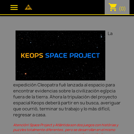
shopping_cart

(0)
La
expedición Cleopatra fué lanzada al espacio para
encontrar evidencias sobre la civilización egípcia
fuera de la tierra. Ahora la tripulación del proyecto
espacial Keops deberá partir en su busca, averiguar
que ocurrió, terminar su trabajo y lo más difícil,
regresar a casa.
Atención! Space Project y Atlántida son dos juegos con histórias y
puzzles totalmente diferentes , pero se desarrollan en el mismo