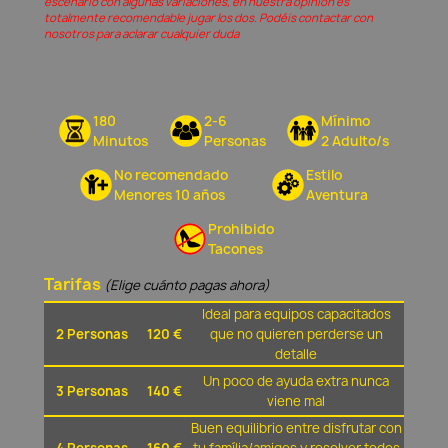
escenario con algunas variaciones, en nuestra opinión és
totalmente recomendable jugar los dos. Podéis contactar con
nosotros para aclarar cualquier duda
180
2-6
Mínimo
Minutos
Personas
2 Adulto/s
No recomendado
Estilo
Menores 10 años
Aventura
Prohibido
Tacones
Tarifas
(Elige cuánto pagas ahora)
Ideal para equipos capacitados
2 Personas
120 €
que no quieren perderse un
detalle
Un poco de ayuda extra nunca
3 Personas
140 €
viene mal
Buen equilibrio entre disfrutar con