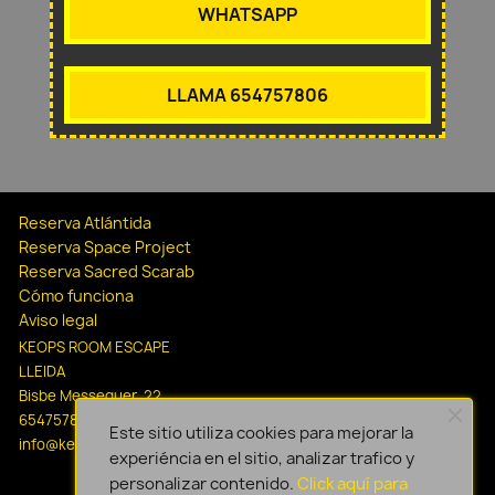
WHATSAPP
LLAMA 654757806
Reserva Atlántida
Reserva Space Project
Reserva Sacred Scarab
Cómo funciona
Aviso legal
KEOPS ROOM ESCAPE
LLEIDA
Bisbe Messeguer, 22
654757806
Este sitio utiliza cookies para mejorar la
info@keopsescapelleida.com
experiéncia en el sitio, analizar trafico y
personalizar contenido.
Click aquí para